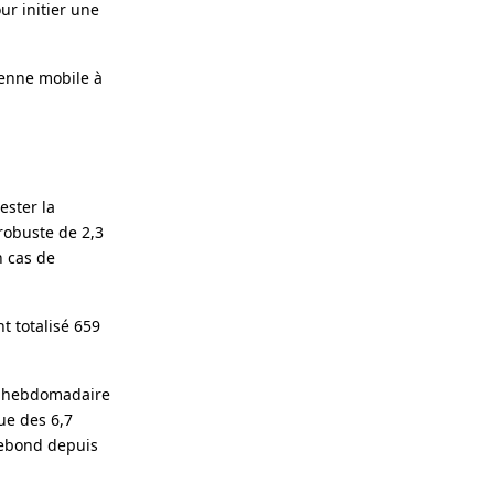
ur initier une
yenne mobile à
ester la
robuste de 2,3
n cas de
t totalisé 659
me hebdomadaire
ue des 6,7
rebond depuis