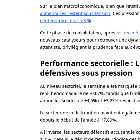
Sur le plan macroéconomique, bien que l'Institut
alimentaires restent sous tension
, Ces pression
d'intérêt directeur à 8 %
.
Cette phase de consolidation, après
les récents
nouveaux catalyseurs pour retrouver une dynam
attentiste, privilégiant la prudence face aux év
Performance sectorielle : L
défensives sous pression
Au niveau sectoriel, la semaine a été marquée p
repli hebdomadaire de -0,07%, tandis que l'in
annuelles solides de +4,5% et +3,23% respecti
Le secteur de la distribution maintient égale
depuis le début de l'année à +7,89%.
À l'inverse, les secteurs défensifs accusent le
1,75% depuis le début de l'année. L'indice des 