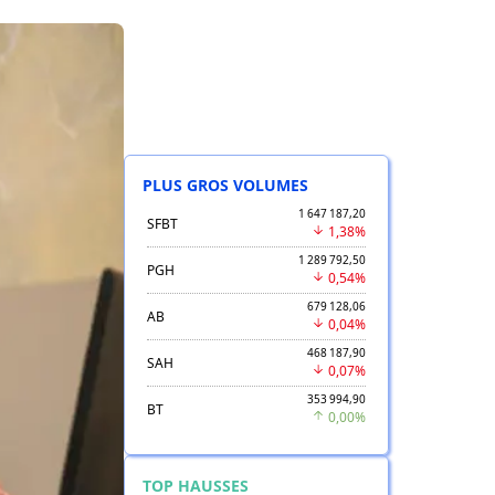
PLUS GROS VOLUMES
1 647 187,20
SFBT
1,38%
1 289 792,50
PGH
0,54%
679 128,06
AB
0,04%
468 187,90
SAH
0,07%
353 994,90
BT
0,00%
TOP HAUSSES