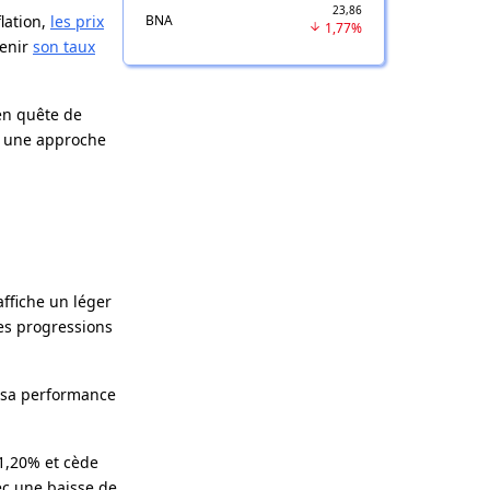
23,86
BNA
flation,
les prix
1,77%
tenir
son taux
en quête de
r une approche
affiche un léger
es progressions
t sa performance
 1,20% et cède
ec une baisse de