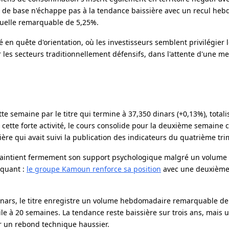
x de base n'échappe pas à la tendance baissière avec un recul he
nuelle remarquable de 5,25%.
é en quête d'orientation, où les investisseurs semblent privilégier 
 les secteurs traditionnellement défensifs, dans l'attente d'une meil
e semaine par le titre qui termine à 37,350 dinars (+0,13%), total
 cette forte activité, le cours consolide pour la deuxième semaine 
re qui avait suivi la publication des indicateurs du quatrième tri
r maintient fermement son support psychologique malgré un volume
rquant :
le groupe Kamoun renforce sa position
avec une deuxième 
inars, le titre enregistre un volume hebdomadaire remarquable de 
le à 20 semaines. La tendance reste baissière sur trois ans, mais 
er un rebond technique haussier.