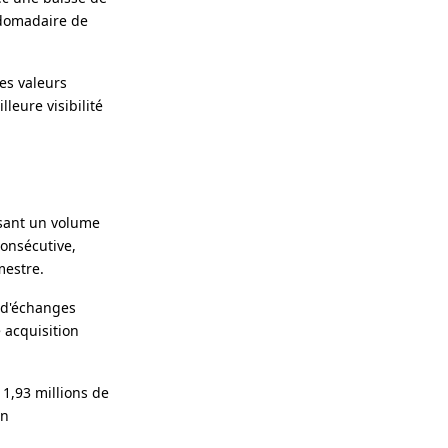
bdomadaire de
les valeurs
leure visibilité
isant un volume
consécutive,
mestre.
 d'échanges
acquisition
1,93 millions de
un