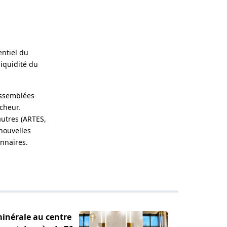
entiel du
iquidité du
assemblées
cheur.
autres (ARTES,
nouvelles
nnaires.
minérale au centre