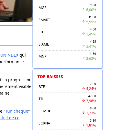
19,08
MGR
6,00%
31,90
SMART
5,59%
4,50
SITS
3,45%
4,55
SIAME
3,41%
11,50
TUNINDEX
qui
MNP
2,68%
a performance
TOP BAISSES
t sa progression
7,00
lièrement visible
BTE
4,24%
maine
47,00
TJL
3,98%
0,60
e "
Tunicheque
"
SOMOC
3,23%
ntiel de ce
3,80
SOKNA
1,81%