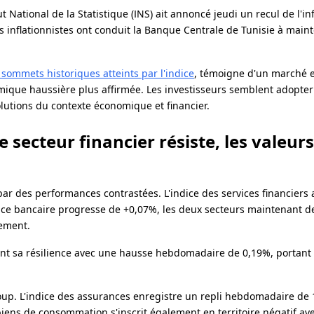
 National de la Statistique (INS) ait annoncé jeudi un recul de l'in
s inflationnistes ont conduit la Banque Centrale de Tunisie à main
 sommets historiques atteints par l'indice
, témoigne d'un marché 
ique haussière plus affirmée. Les investisseurs semblent adopte
olutions du contexte économique et financier.
e secteur financier résiste, les valeurs
ar des performances contrastées. L'indice des services financiers 
dice bancaire progresse de +0,07%, les deux secteurs maintenant d
vement.
ment sa résilience avec une hausse hebdomadaire de 0,19%, portan
 coup. L'indice des assurances enregistre un repli hebdomadaire de
biens de consommation s'inscrit également en territoire négatif av