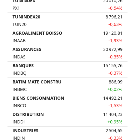
TUNINDEX
20 010,26
PX1
-0,54%
TUNINDEX20
8 796,21
TUN20
-0,63%
AGROALIMENT BOISSO
19 120,81
INAAB
-1,93%
ASSURANCES
30 972,99
INDAS
-0,35%
BANQUES
15 155,76
INDBQ
-0,37%
BATIM MATE CONSTRU
886,09
INBMC
+0,02%
BIENS CONSOMMATION
14 492,21
INBCO
-1,53%
DISTRIBUTION
11 404,23
INDDI
+0,95%
INDUSTRIES
2 504,65
INDIN
-0,33%