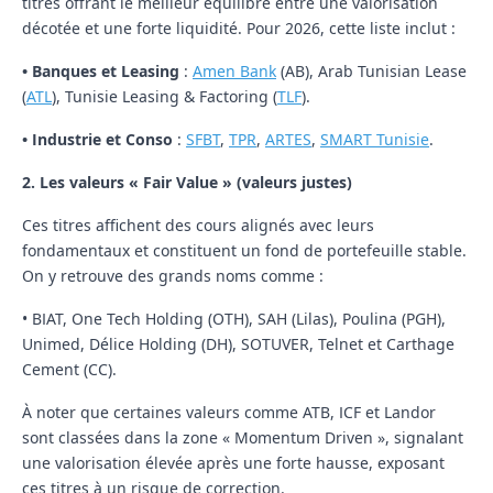
titres offrant le meilleur équilibre entre une valorisation
décotée et une forte liquidité. Pour 2026, cette liste inclut :
•
Banques et Leasing
:
Amen Bank
(AB), Arab Tunisian Lease
(
ATL
), Tunisie Leasing & Factoring (
TLF
).
•
Industrie et Conso
:
SFBT
,
TPR
,
ARTES
,
SMART Tunisie
.
2. Les valeurs « Fair Value » (valeurs justes)
Ces titres affichent des cours alignés avec leurs
fondamentaux et constituent un fond de portefeuille stable.
On y retrouve des grands noms comme :
•
BIAT, One Tech Holding (OTH), SAH (Lilas), Poulina (PGH),
Unimed, Délice Holding (DH), SOTUVER, Telnet et Carthage
Cement (CC)
.
À noter que certaines valeurs comme
ATB, ICF et Landor
sont classées dans la zone « Momentum Driven », signalant
une valorisation élevée après une forte hausse, exposant
ces titres à un risque de correction.