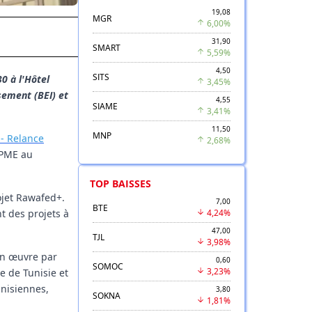
19,08
MGR
6,00%
31,90
SMART
5,59%
4,50
SITS
0 à l'Hôtel
3,45%
sement (BEI) et
4,55
SIAME
3,41%
11,50
MNP
 - Relance
2,68%
s PME au
TOP BAISSES
ojet Rawafed+.
7,00
BTE
t des projets à
4,24%
47,00
TJL
3,98%
en œuvre par
0,60
SOMOC
3,23%
le de Tunisie et
unisiennes,
3,80
SOKNA
1,81%