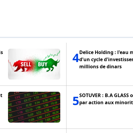
is
Delice Holding : l'eau 
4
d'un cycle d'investiss
millions de dinars
t
SOTUVER : B.A GLASS of
5
par action aux minorit