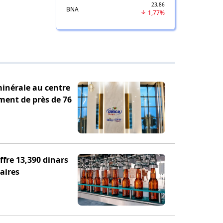
23,86
BNA
1,77%
minérale au centre
ement de près de 76
fre 13,390 dinars
aires