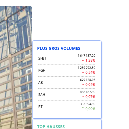
PLUS GROS VOLUMES
1 647 187,20
SFBT
1,38%
1 289 792,50
PGH
0,54%
679 128,06
AB
0,04%
468 187,90
SAH
0,07%
353 994,90
BT
0,00%
TOP HAUSSES