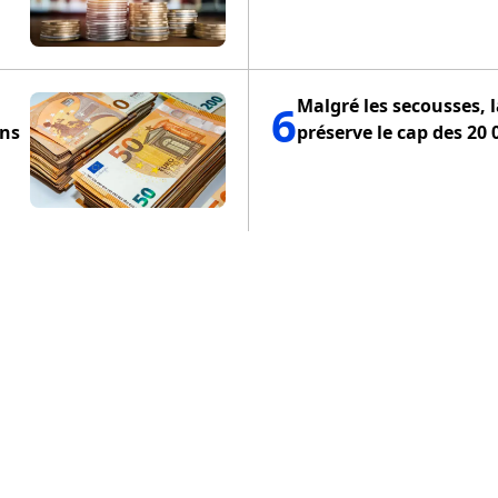
Malgré les secousses, 
6
ons
préserve le cap des 20 
ENTIALITÉ
POLITIQUE DE COOKIES
CONDITIONS D'UTILISA
COPYRIGHT © 2024 IRBE7. TOUS DROITS RÉSERVÉS.