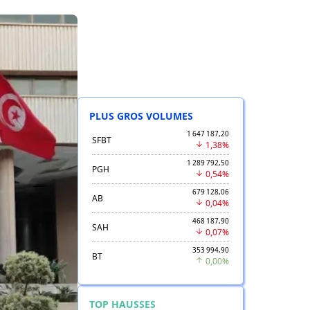
PLUS GROS VOLUMES
1 647 187,20
SFBT
1,38%
1 289 792,50
PGH
0,54%
679 128,06
AB
0,04%
468 187,90
SAH
0,07%
353 994,90
BT
0,00%
TOP HAUSSES