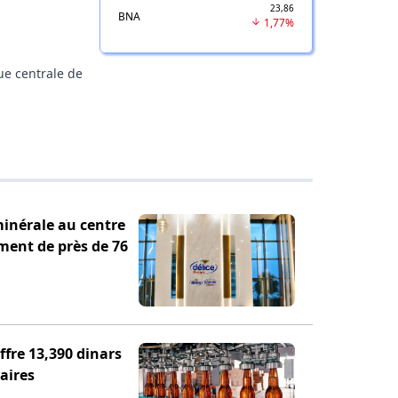
23,86
BNA
1,77%
ue centrale de
minérale au centre
ement de près de 76
fre 13,390 dinars
aires