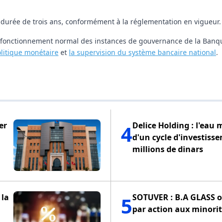
urée de trois ans, conformément à la réglementation en vigueur.
u fonctionnement normal des instances de gouvernance de la Banq
olitique monétaire
et
la supervision du système bancaire national
.
er
Delice Holding : l'eau 
4
d'un cycle d'investiss
millions de dinars
 la
SOTUVER : B.A GLASS of
5
par action aux minorit