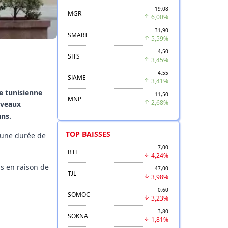
19,08
MGR
6,00%
31,90
SMART
5,59%
4,50
SITS
3,45%
4,55
SIAME
3,41%
ue tunisienne
11,50
MNP
2,68%
uveaux
ans.
TOP BAISSES
r une durée de
7,00
BTE
4,24%
s en raison de
47,00
TJL
3,98%
0,60
SOMOC
3,23%
3,80
SOKNA
1,81%