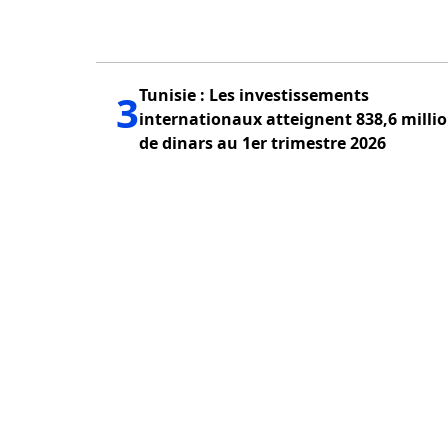
Tunisie : Les investissements
3
internationaux atteignent 838,6 milli
de dinars au 1er trimestre 2026
PUBLICITÉ
QUI SOMMES NOUS?
POLITIQUE DE CONFID