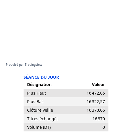
Propulsé par
Tradingview
SÉANCE DU JOUR
Désignation
Valeur
Plus Haut
16 472,05
Plus Bas
16 322,57
Clôture veille
16 370,06
Titres échangés
16 370
Volume (DT)
0