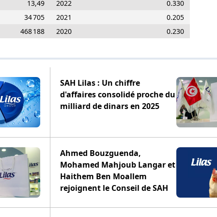
13,49
2022
0.330
34 705
2021
0.205
468 188
2020
0.230
SAH Lilas : Un chiffre
d'affaires consolidé proche du
milliard de dinars en 2025
Ahmed Bouzguenda,
Mohamed Mahjoub Langar et
Haithem Ben Moallem
rejoignent le Conseil de SAH