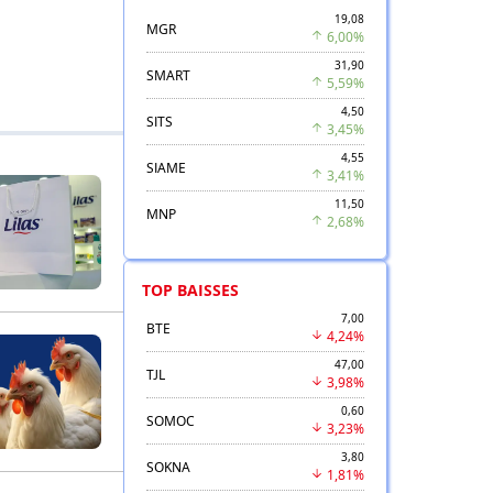
19,08
MGR
6,00%
31,90
SMART
5,59%
4,50
SITS
3,45%
4,55
SIAME
3,41%
11,50
MNP
2,68%
TOP BAISSES
7,00
BTE
4,24%
47,00
TJL
3,98%
0,60
SOMOC
3,23%
3,80
SOKNA
1,81%