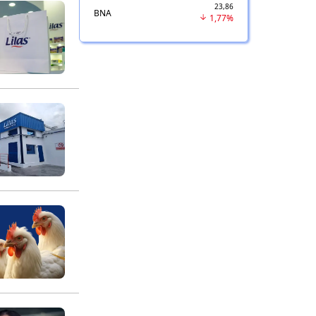
23,86
BNA
1,77%