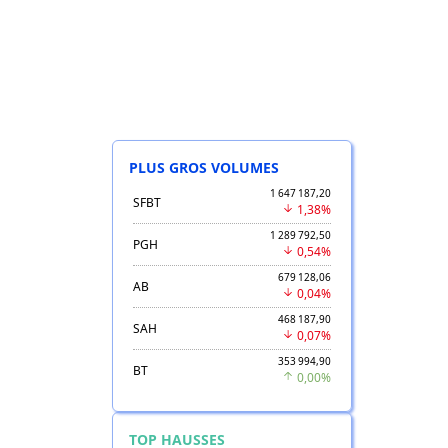
PLUS GROS VOLUMES
1 647 187,20
SFBT
1,38%
1 289 792,50
PGH
0,54%
679 128,06
AB
0,04%
468 187,90
SAH
0,07%
353 994,90
BT
0,00%
TOP HAUSSES