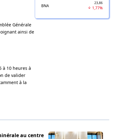
23,86
BNA
1,77%
emblée Générale
moignant ainsi de
5 à 10 heures à
n de valider
otamment à la
minérale au centre