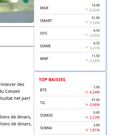
19,08
MGR
6,00%
31,90
SMART
5,59%
4,50
SITS
3,45%
4,55
SIAME
3,41%
11,50
MNP
2,68%
TOP BAISSES
annoncer des
7,00
BTE
du Conseil
4,24%
sultat net part
47,00
TJL
.
3,98%
0,60
SOMOC
lions de dinars,
3,23%
lions de dinars,
3,80
SOKNA
1,81%