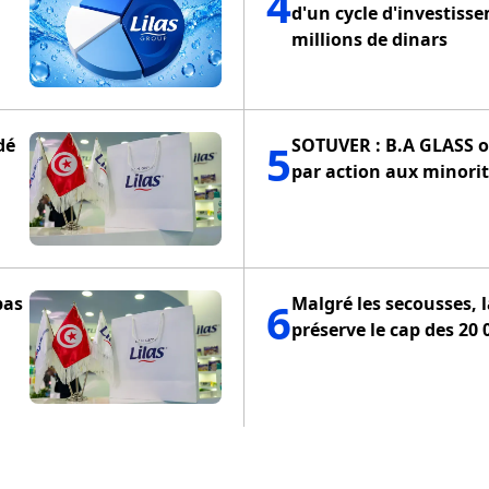
4
d'un cycle d'investiss
millions de dinars
dé
SOTUVER : B.A GLASS of
5
par action aux minorit
pas
Malgré les secousses, 
6
préserve le cap des 20 