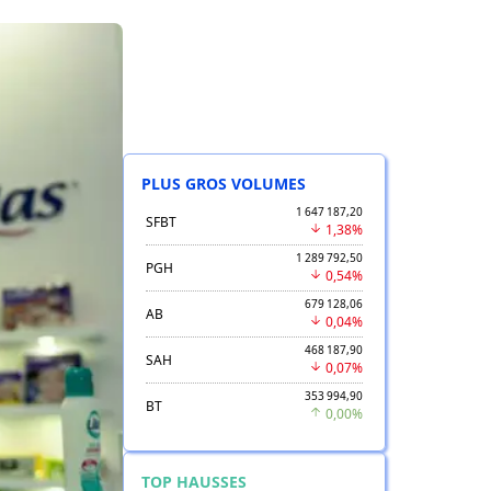
PLUS GROS VOLUMES
1 647 187,20
SFBT
1,38%
1 289 792,50
PGH
0,54%
679 128,06
AB
0,04%
468 187,90
SAH
0,07%
353 994,90
BT
0,00%
TOP HAUSSES