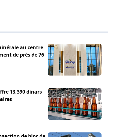
minérale au centre
ement de près de 76
fre 13,390 dinars
aires
nsaction de bloc de