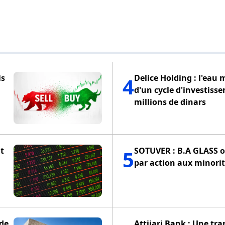
is
Delice Holding : l'eau 
4
d'un cycle d'investiss
millions de dinars
t
SOTUVER : B.A GLASS of
5
par action aux minorit
 de
Attijari Bank : Une tra