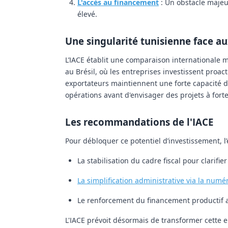
L'accès au financement
:
Un obstacle maje
élevé.
Une singularité tunisienne face a
L’IACE établit une comparaison internationale 
au Brésil, où les entreprises investissent proa
exportateurs maintiennent une forte capacité d’in
opérations avant d'envisager des projets à forte
Les recommandations de l'IACE
Pour débloquer ce potentiel d’investissement, l
La
stabilisation du cadre fiscal
pour clarifier
La simplification administrative
via la numér
Le
renforcement du financement productif
a
L'IACE prévoit désormais de transformer cette 