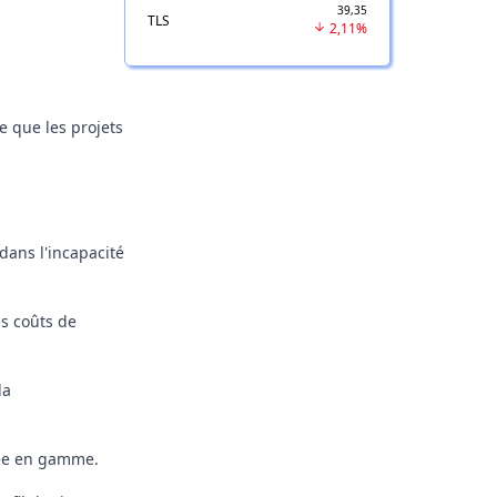
39,35
TLS
2,11%
e que les projets
dans l'incapacité
es coûts de
la
tée en gamme.