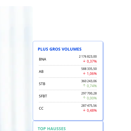
PLUS GROS VOLUMES
2 176 823,00
BNA
0,37%
588 335,50
AB
1,06%
360 243,06
STB
0,74%
297 700,28
SFBT
0,00%
287 475,56
CC
0,48%
TOP HAUSSES