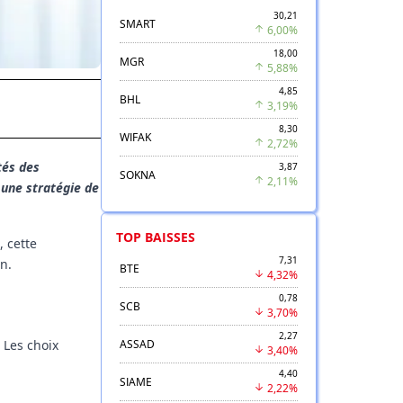
30,21
SMART
6,00%
18,00
MGR
5,88%
4,85
BHL
3,19%
8,30
WIFAK
2,72%
tés des
3,87
SOKNA
2,11%
e une stratégie de
TOP BAISSES
 cette
7,31
n.
BTE
4,32%
0,78
SCB
3,70%
2,27
ASSAD
 Les choix
3,40%
4,40
SIAME
2,22%