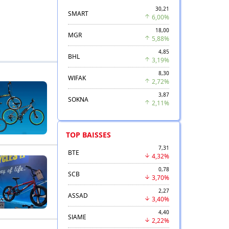
30,21
SMART
6,00%
18,00
MGR
5,88%
4,85
BHL
3,19%
8,30
WIFAK
2,72%
3,87
SOKNA
2,11%
TOP BAISSES
7,31
BTE
4,32%
0,78
SCB
3,70%
2,27
ASSAD
3,40%
4,40
SIAME
2,22%