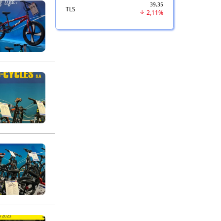
39,35
TLS
2,11%