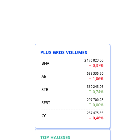
PLUS GROS VOLUMES
2 176 823,00
BNA
0,37%
588 335,50
AB
1,06%
360 243,06
STB
0,74%
297 700,28
SFBT
0,00%
287 475,56
CC
0,48%
TOP HAUSSES