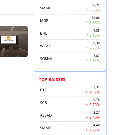
30,21
SMART
6,00%
18,00
MGR
5,88%
4,85
BHL
3,19%
8,30
WIFAK
2,72%
3,87
SOKNA
2,11%
TOP BAISSES
7,31
BTE
4,32%
0,78
SCB
3,70%
2,27
ASSAD
3,40%
4,40
SIAME
2,22%