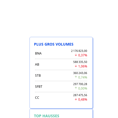
PLUS GROS VOLUMES
2 176 823,00
BNA
0,37%
588 335,50
AB
1,06%
360 243,06
STB
0,74%
297 700,28
SFBT
0,00%
287 475,56
CC
0,48%
TOP HAUSSES