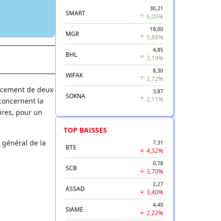
30,21
SMART
6,00%
18,00
MGR
5,88%
4,85
BHL
3,19%
8,30
WIFAK
2,72%
ancement de deux
3,87
SOKNA
2,11%
 concernent la
ires, pour un
TOP BAISSES
 général de la
7,31
BTE
4,32%
0,78
SCB
3,70%
2,27
ASSAD
3,40%
4,40
SIAME
2,22%