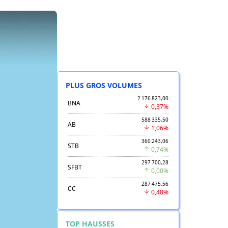
PLUS GROS VOLUMES
2 176 823,00
BNA
0,37%
588 335,50
AB
1,06%
360 243,06
STB
0,74%
297 700,28
SFBT
0,00%
287 475,56
CC
0,48%
TOP HAUSSES