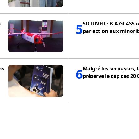
n
SOTUVER : B.A GLASS of
5
par action aux minorit
ns
Malgré les secousses, 
6
préserve le cap des 20 