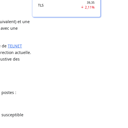
39,35
TLS
2,11%
uivalent) et une
, avec une
ié de
TELNET
rection actuelle.
austive des
 postes :
, susceptible