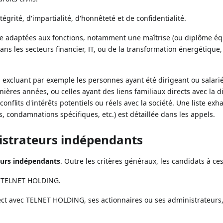
égrité, d'impartialité, d'honnêteté et de confidentialité.
ce adaptées aux fonctions, notamment une maîtrise (ou diplôme éq
ns les secteurs financier, IT, ou de la transformation énergétique
nt, excluant par exemple les personnes ayant été dirigeant ou salar
ères années, ou celles ayant des liens familiaux directs avec la di
onflits d'intérêts potentiels ou réels avec la société. Une liste exh
res, condamnations spécifiques, etc.) est détaillée dans les appels.
nistrateurs indépendants
eurs indépendants
. Outre les critères généraux, les candidats à ces
té TELNET HOLDING.
rect avec TELNET HOLDING, ses actionnaires ou ses administrateurs