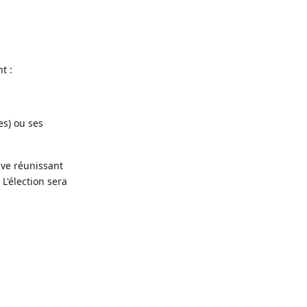
t :
es) ou ses
ive réunissant
 L'élection sera