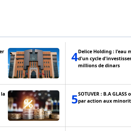
er
Delice Holding : l'eau 
4
d'un cycle d'investiss
millions de dinars
 la
SOTUVER : B.A GLASS of
5
par action aux minorit