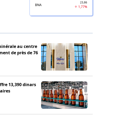
23,86
BNA
1,77%
minérale au centre
ement de près de 76
fre 13,390 dinars
aires