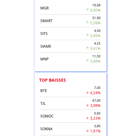
19,08
MGR
6,00%
31,90
SMART
5,59%
4,50
SITS
3,45%
4,55
SIAME
3,41%
11,50
MNP
2,68%
TOP BAISSES
7,00
BTE
4,24%
47,00
TJL
3,98%
0,60
SOMOC
3,23%
3,80
SOKNA
1,81%