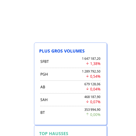
PLUS GROS VOLUMES
1 647 187,20
SFBT
1,38%
1 289 792,50
PGH
0,54%
679 128,06
AB
0,04%
468 187,90
SAH
0,07%
353 994,90
BT
0,00%
TOP HAUSSES