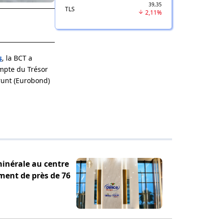
39,35
TLS
2,11%
s
, la BCT a
ompte du Trésor
prunt (Eurobond)
minérale au centre
ement de près de 76