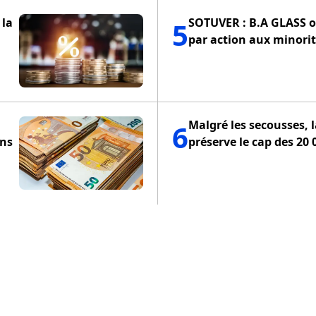
 la
SOTUVER : B.A GLASS of
5
par action aux minorit
Malgré les secousses, 
6
ons
préserve le cap des 20 