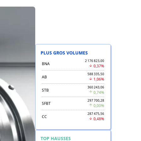
PLUS GROS VOLUMES
2 176 823,00
BNA
0,37%
588 335,50
AB
1,06%
360 243,06
STB
0,74%
297 700,28
SFBT
0,00%
287 475,56
CC
0,48%
TOP HAUSSES