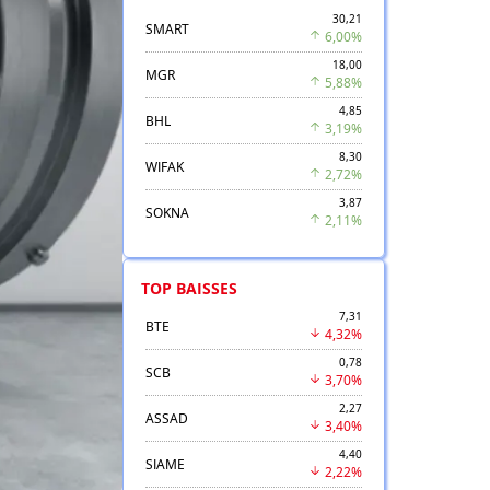
30,21
SMART
6,00%
18,00
MGR
5,88%
4,85
BHL
3,19%
8,30
WIFAK
2,72%
3,87
SOKNA
2,11%
TOP BAISSES
7,31
BTE
4,32%
0,78
SCB
3,70%
2,27
ASSAD
3,40%
4,40
SIAME
2,22%