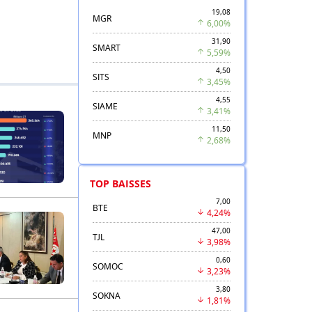
19,08
MGR
6,00%
31,90
SMART
5,59%
4,50
SITS
3,45%
4,55
SIAME
3,41%
11,50
MNP
2,68%
TOP BAISSES
7,00
BTE
4,24%
47,00
TJL
3,98%
0,60
SOMOC
3,23%
3,80
SOKNA
1,81%