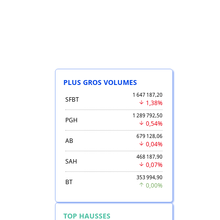
PLUS GROS VOLUMES
1 647 187,20
SFBT
1,38%
1 289 792,50
PGH
0,54%
679 128,06
AB
0,04%
468 187,90
SAH
0,07%
353 994,90
BT
0,00%
TOP HAUSSES