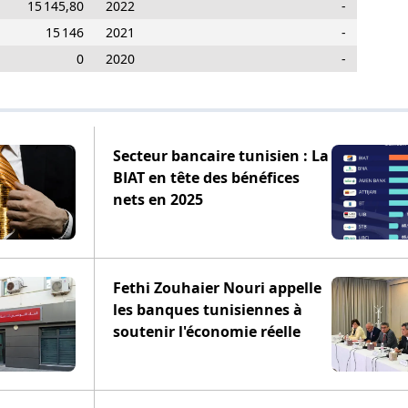
15 145,80
2022
-
15 146
2021
-
0
2020
-
Secteur bancaire tunisien : La
BIAT en tête des bénéfices
nets en 2025
Fethi Zouhaier Nouri appelle
les banques tunisiennes à
soutenir l'économie réelle