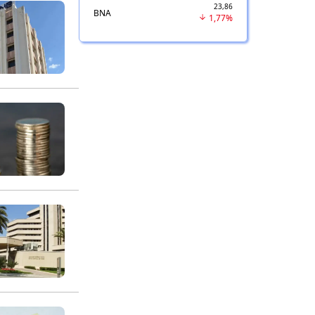
23,86
BNA
1,77%