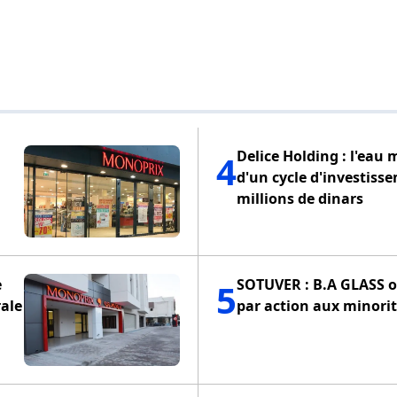
Delice Holding : l'eau 
4
d'un cycle d'investiss
millions de dinars
e
SOTUVER : B.A GLASS of
5
ale
par action aux minorit