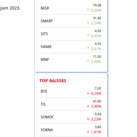
19,08
 juin 2023.
MGR
6,00%
31,90
SMART
5,59%
4,50
SITS
3,45%
4,55
SIAME
3,41%
11,50
MNP
2,68%
TOP BAISSES
7,00
BTE
4,24%
47,00
TJL
3,98%
0,60
SOMOC
3,23%
3,80
SOKNA
1,81%