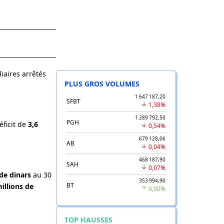
iaires arrêtés
PLUS GROS VOLUMES
1 647 187,20
SFBT
1,38%
1 289 792,50
PGH
ficit de
3,6
0,54%
679 128,06
AB
0,04%
468 187,90
SAH
0,07%
de dinars
au 30
353 994,90
BT
illions de
0,00%
TOP HAUSSES