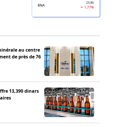
23,86
BNA
1,77%
minérale au centre
ement de près de 76
fre 13,390 dinars
aires