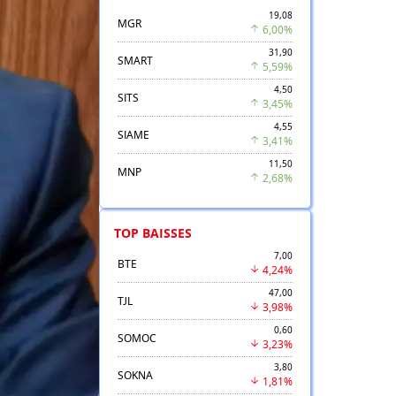
19,08
MGR
6,00%
31,90
SMART
5,59%
4,50
SITS
3,45%
4,55
SIAME
3,41%
11,50
MNP
2,68%
TOP BAISSES
7,00
BTE
4,24%
47,00
TJL
3,98%
0,60
SOMOC
3,23%
3,80
SOKNA
1,81%