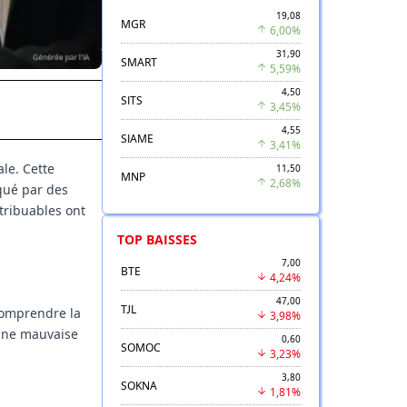
19,08
MGR
6,00%
31,90
SMART
5,59%
4,50
SITS
3,45%
4,55
SIAME
3,41%
ale. Cette
11,50
MNP
2,68%
rqué par des
ntribuables ont
TOP BAISSES
7,00
BTE
4,24%
47,00
TJL
 Comprendre la
3,98%
 une mauvaise
0,60
SOMOC
3,23%
3,80
SOKNA
1,81%