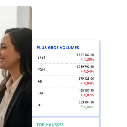
PLUS GROS VOLUMES
1 647 187,20
SFBT
1,38%
1 289 792,50
PGH
0,54%
679 128,06
AB
0,04%
468 187,90
SAH
0,07%
353 994,90
BT
0,00%
TOP HAUSSES