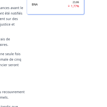
23,86
BNA
1,77%
nances avant le
nt été notifiés
tent sur des
justice et
rais de
aires.
ne seule fois
imale de cinq
ncier seront
 au recouvrement
rmels.
, tandis que