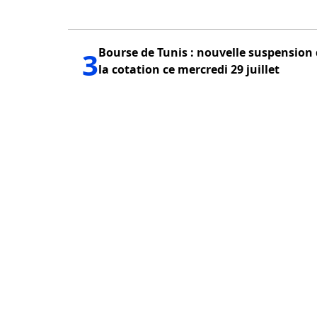
Bourse de Tunis : nouvelle suspension
3
la cotation ce mercredi 29 juillet
PUBLICITÉ
QUI SOMMES NOUS?
POLITIQUE DE CONFID