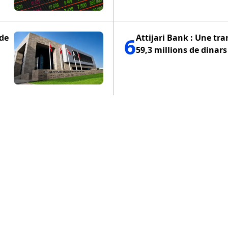
 de
Attijari Bank : Une tra
6
59,3 millions de dinars
ENTIALITÉ
POLITIQUE DE COOKIES
CONDITIONS D'UTILISA
COPYRIGHT © 2024 IRBE7. TOUS DROITS RÉSERVÉS.