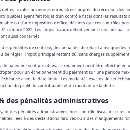
dettes fiscales anciennes enregistrées auprès du receveur des fi
ribuables ayant fait l’objet d’un contrôle fiscal dont les résultats o
’amiable ou d’une imposition d’office, dès lors que ces contrôles por
31 octobre 2025. Les litiges fiscaux définitivement tranchés par la 
sont aussi concernés.
le des pénalités de contrôle, des pénalités de retard ainsi que des f
u de régler l’impôt principal restant dû, sans charges supplément
s de paiement sont possibles. Le règlement peut être effectué en u
ble d’opter pour un échelonnement du paiement sur une période max
échéance avant la date limite. Les modalités exactes de cet échéa
onction du profil du contribuable et du montant de la dette.
% des pénalités administratives
ant des pénalités administratives, hors contrôle fiscal, inscrites
énalités liées à des déclarations tardives ou à des manquements fo
tié des pénalités administratives ainsi que des frais de poursuites