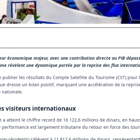
eur économique majeur, avec une contribution directe au PIB dépass
me révèlent une dynamique portée par la reprise des flux internati
 de publier les résultats du Compte Satellite du Tourisme (CST) pour
ique dresse un bilan positif, marquant une accélération de la reprise
 nationale.
es visiteurs internationaux
 a atteint le chiffre record de
16 122,6 millions de dinars
, en haus
e performance est largement tributaire du retour en force des tour
non-résidents) s'élèvent à
11 817,6 millions de dinars
, représentan