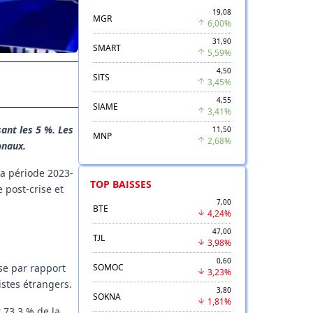
19,08
MGR
6,00%
31,90
SMART
5,59%
4,50
SITS
3,45%
4,55
SIAME
3,41%
ant les 5 %. Les
11,50
MNP
2,68%
onaux.
 la période 2023-
TOP BAISSES
 post-crise et
7,00
BTE
4,24%
47,00
TJL
3,98%
0,60
SOMOC
se par rapport
3,23%
istes étrangers.
3,80
SOKNA
1,81%
t
73,3 %
de la