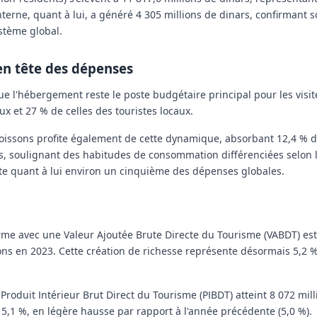
terne, quant à lui, a généré 4 305 millions de dinars, confirmant s
ystème global.
en tête des dépenses
e l'hébergement reste le poste budgétaire principal pour les visite
aux et
27 %
de celles des touristes locaux.
 boissons profite également de cette dynamique, absorbant 12,4 %
ts, soulignant des habitudes de consommation différenciées selon 
te quant à lui environ un cinquième des dépenses globales.
irme avec une
Valeur Ajoutée Brute Directe du Tourisme (VABDT)
es
ions en 2023. Cette création de richesse représente désormais
5,2 
e
Produit Intérieur Brut Direct du Tourisme (PIBDT)
atteint
8 072 mil
e
5,1 %
, en légère hausse par rapport à l'année précédente (5,0 %).