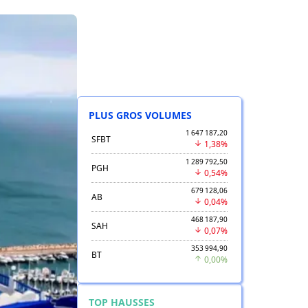
PLUS GROS VOLUMES
1 647 187,20
SFBT
1,38%
1 289 792,50
PGH
0,54%
679 128,06
AB
0,04%
468 187,90
SAH
0,07%
353 994,90
BT
0,00%
TOP HAUSSES