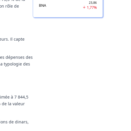
23,86
BNA
on rôle de
1,77%
urs. Il capte
 des dépenses des
la typologie des
timée à
7 844,5
%
de la valeur
lions de dinars
,