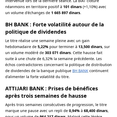
intervenue lors de la dernière séance. La BIAT clôture
néanmoins en territoire positif à
101 dinars
(+1,10%) avec
un volume d'échanges de
1 665 897 dinars
.
BH BANK : Forte volatilité autour de la
politique de dividendes
Le titre réalise une semaine pleine avec un gain
hebdomadaire de
5,22%
pour terminer à
13,500 dinars
, sur
un volume modéré de
303 071 dinars
. Cette hausse fait
suite à une chute de 6,32% la semaine précédente. Les
échos contradictoires concernant la politique de distribution
de dividendes de la banque publique
BH BANK
continuent
d'alimenter la forte volatilité du titre.
ATTIJARI BANK : Prises de bénéfices
après trois semaines de hausse
Après trois semaines consécutives de progression, le titre
marque une pause avec un repli de
0,94%
à
68,400 dinars
,
pour un volume de
964 217 dinars
. Malgré cette légère