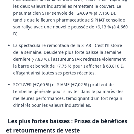
les deux valeurs industrielles remettent le couvert. Le
pneumaticien
STIP
s’envole de
+24,09 %
(à 7,160 D),
tandis que le fleuron pharmaceutique
SIPHAT
consolide
son rallye avec une nouvelle poussée de
+9,13 %
(à 4,660
D).
La spectaculaire remontada de la STAR :
C’est l’histoire
de la semaine. Deuxième plus forte baisse la semaine
dernière (-7,83 %), l'assureur
STAR
redresse violemment
la barre et bondit de
+7,75 %
pour s'afficher à 63,810 D,
effaçant ainsi toutes ses pertes récentes.
SOTUVER
(+7,60 %) et
SIAME
(+7,02 %) profitent de
l'embellie générale pour s'inviter dans le palmarès des
meilleures performances, témoignant d'un fort regain
d'intérêt pour les valeurs industrielles.
Les plus fortes baisses : Prises de bénéfices
et retournements de veste