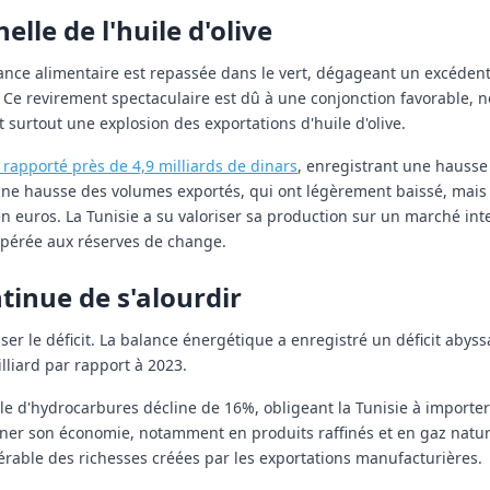
lle de l'huile d'olive
ance alimentaire est repassée dans le vert, dégageant un excédent
e. Ce revirement spectaculaire est dû à une conjonction favorable
 surtout une explosion des exportations d'huile d'olive.
a rapporté près de 4,9 milliards de dinars
, enregistrant une hausse
ne hausse des volumes exportés, qui ont légèrement baissé, mais s
 euros. La Tunisie a su valoriser sa production sur un marché int
spérée aux réserves de change.
tinue de s'alourdir
euser le déficit. La balance énergétique a enregistré un déficit abyss
lliard par rapport à 2023.
nale d'hydrocarbures décline de 16%, obligeant la Tunisie à import
er son économie, notamment en produits raffinés et en gaz naturel
érable des richesses créées par les exportations manufacturières.