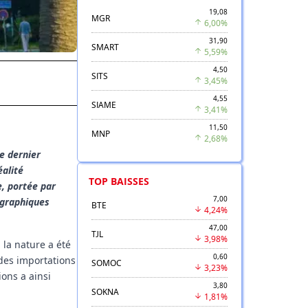
19,08
MGR
6,00%
31,90
SMART
5,59%
4,50
SITS
3,45%
4,55
SIAME
3,41%
11,50
MNP
2,68%
le dernier
éalité
TOP BAISSES
, portée par
7,00
ographiques
BTE
4,24%
47,00
TJL
3,98%
la nature a été
0,60
 des importations
SOMOC
3,23%
ions a ainsi
3,80
SOKNA
1,81%