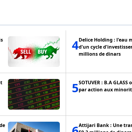
is
Delice Holding : l'eau 
4
d'un cycle d'investiss
millions de dinars
t
SOTUVER : B.A GLASS of
5
par action aux minorit
 de
Attijari Bank : Une tra
6