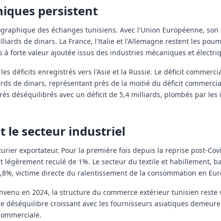
hiques persistent
ographique des échanges tunisiens. Avec l'Union Européenne, son 
lliards de dinars. La France, l'Italie et l'Allemagne restent les po
s à forte valeur ajoutée issus des industries mécaniques et électri
s déficits enregistrés vers l'Asie et la Russie. Le déficit commerci
ards de dinars, représentant près de la moitié du déficit commercia
ès déséquilibrés avec un déficit de 5,4 milliards, plombés par les
 le secteur industriel
rier exportateur. Pour la première fois depuis la reprise post-Covi
t légèrement reculé de 1%. Le secteur du textile et habillement, b
4,8%, victime directe du ralentissement de la consommation en Eur
bienvenu en 2024, la structure du commerce extérieur tunisien reste 
 déséquilibre croissant avec les fournisseurs asiatiques demeuren
commerciale.