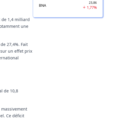
23,86
BNA
1,77%
 de 1,4 milliard
, notamment une
 de 27,4%. Fait
ur un effet prix
ernational
al de 10,8
er massivement
. Ce déficit