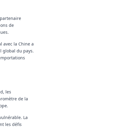
partenaire
umons de
ques.
al avec la Chine a
l global du pays.
 importations
d, les
aromètre de la
ope.
vulnérable. La
t les défis