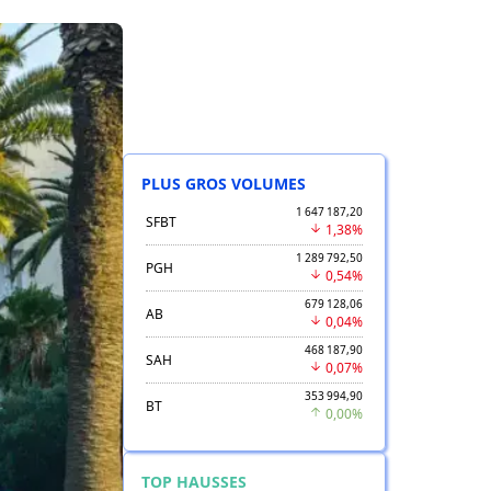
PLUS GROS VOLUMES
1 647 187,20
SFBT
1,38%
1 289 792,50
PGH
0,54%
679 128,06
AB
0,04%
468 187,90
SAH
0,07%
353 994,90
BT
0,00%
TOP HAUSSES