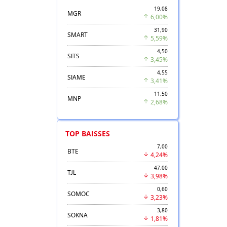
19,08
MGR
6,00%
31,90
SMART
5,59%
4,50
SITS
3,45%
4,55
SIAME
3,41%
11,50
MNP
2,68%
TOP BAISSES
7,00
BTE
4,24%
47,00
TJL
3,98%
0,60
SOMOC
3,23%
3,80
SOKNA
1,81%