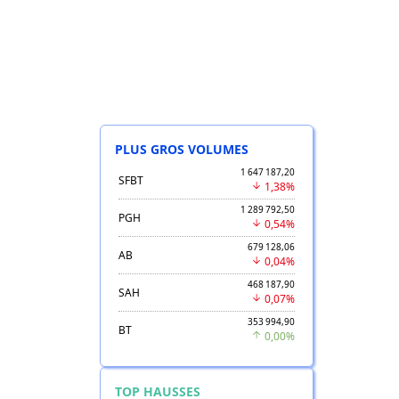
PLUS GROS VOLUMES
1 647 187,20
SFBT
1,38%
1 289 792,50
PGH
0,54%
679 128,06
AB
0,04%
468 187,90
SAH
0,07%
353 994,90
BT
0,00%
TOP HAUSSES