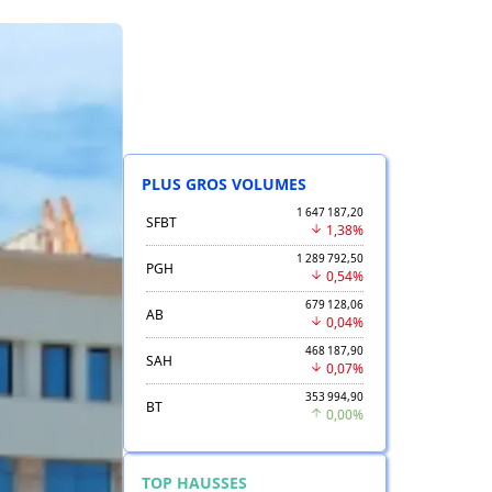
PLUS GROS VOLUMES
1 647 187,20
SFBT
1,38%
1 289 792,50
PGH
0,54%
679 128,06
AB
0,04%
468 187,90
SAH
0,07%
353 994,90
BT
0,00%
TOP HAUSSES