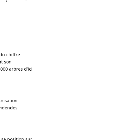
du chiffre
nt son
00 arbres d'ici
orisation
ividendes
sa position sur