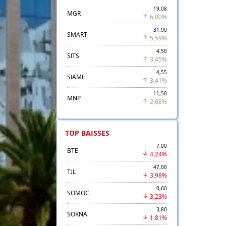
19,08
MGR
6,00%
31,90
SMART
5,59%
4,50
SITS
3,45%
4,55
SIAME
3,41%
11,50
MNP
2,68%
TOP BAISSES
7,00
BTE
4,24%
47,00
TJL
3,98%
0,60
SOMOC
3,23%
3,80
SOKNA
1,81%