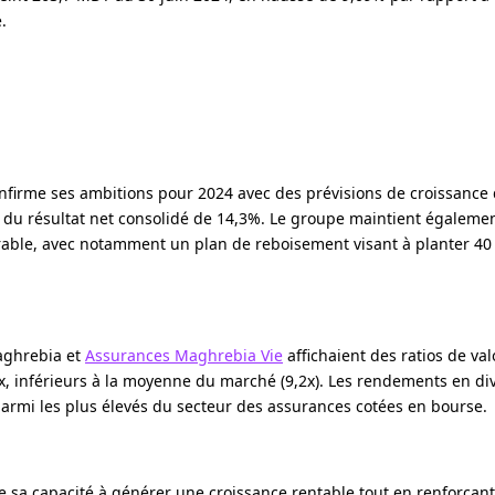
.
firme ses ambitions pour 2024 avec des prévisions de croissance 
n du résultat net consolidé de 14,3%. Le groupe maintient égaleme
le, avec notamment un plan de reboisement visant à planter 40 0
aghrebia et
Assurances Maghrebia Vie
affichaient des ratios de val
7,6x, inférieurs à la moyenne du marché (9,2x). Les rendements en d
parmi les plus élevés du secteur des assurances cotées en bourse.
sa capacité à générer une croissance rentable tout en renforçant 