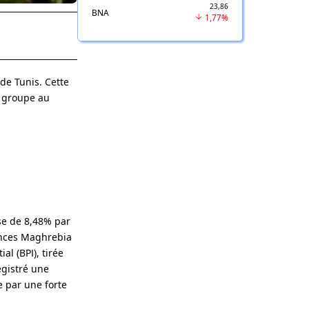
23,86
BNA
1,77%
de Tunis. Cette
u groupe au
sse de 8,48% par
rances Maghrebia
al (BPI), tirée
gistré une
e par une forte