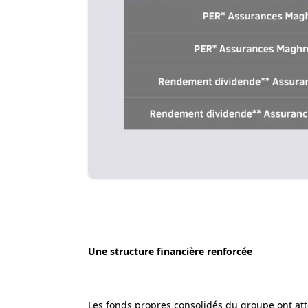
Une structure financière renforcée
Les fonds propres consolidés du groupe ont att