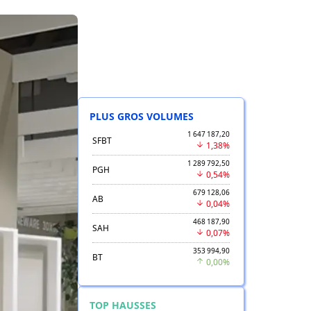
PLUS GROS VOLUMES
1 647 187,20
SFBT
1,38%
1 289 792,50
PGH
0,54%
679 128,06
AB
0,04%
468 187,90
SAH
0,07%
353 994,90
BT
0,00%
TOP HAUSSES