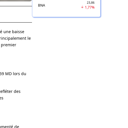
23,86
BNA
1,77%
élé une baisse
principalement le
u premier
669 MD lors du
efléter des
es
ugmenté de