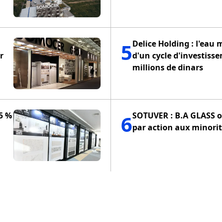
Delice Holding : l'eau 
5
r
d'un cycle d'investiss
millions de dinars
5 %
SOTUVER : B.A GLASS of
6
par action aux minorit