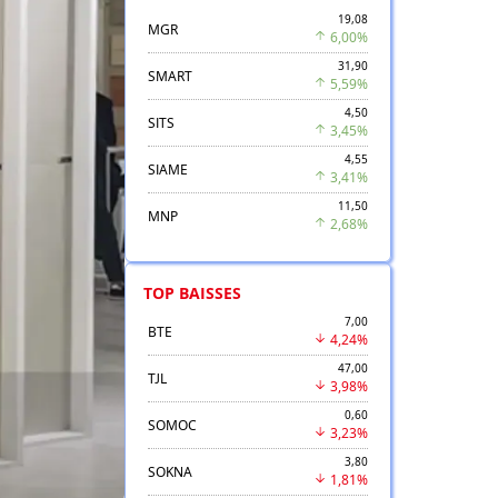
19,08
MGR
6,00%
31,90
SMART
5,59%
4,50
SITS
3,45%
4,55
SIAME
3,41%
11,50
MNP
2,68%
TOP BAISSES
7,00
BTE
4,24%
47,00
TJL
3,98%
0,60
SOMOC
3,23%
3,80
SOKNA
1,81%