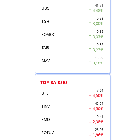
41,71
UBCI
4,48%
0,82
TGH
3,80%
0,62
SOMOC
3,33%
0,32
TAIR
3,23%
13,00
AMV
3,18%
TOP BAISSES
7,64
BTE
4,50%
43,34
TINV
4,50%
0,41
SMD
2,38%
26,95
SOTUV
1,96%