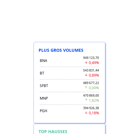
PLUS GROS VOLUMES
949 123,70
BNA
0,49%
543 831,44
BT
0,89%
489 677,22
SFBT
0,00%
470 869,00
MNP
1,82%
394 926,38
PGH
0,18%
TOP HAUSSES