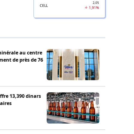
2,05
CELL
1,91%
minérale au centre
ement de près de 76
fre 13,390 dinars
aires