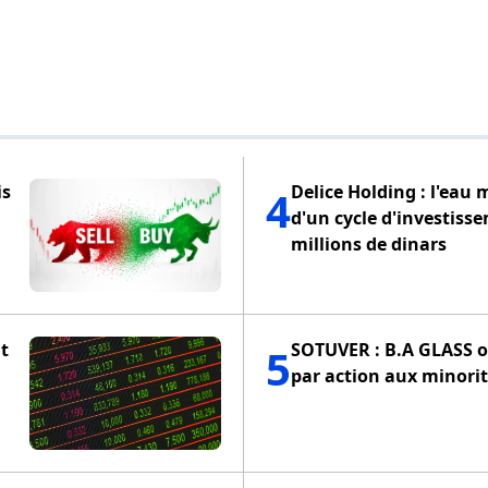
is
Delice Holding : l'eau 
4
d'un cycle d'investiss
millions de dinars
t
SOTUVER : B.A GLASS of
5
par action aux minorit