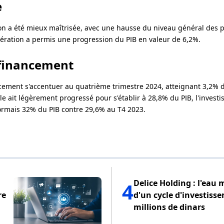
e
tion a été mieux maîtrisée, avec une hausse du niveau général des pr
ération a permis une progression du PIB en valeur de 6,2%.
 financement
cement s'accentuer au quatrième trimestre 2024, atteignant 3,2% d
le ait légèrement progressé pour s'établir à 28,8% du PIB, l'inves
rmais 32% du PIB contre 29,6% au T4 2023.
Delice Holding : l'eau 
4
re
d'un cycle d'investiss
millions de dinars