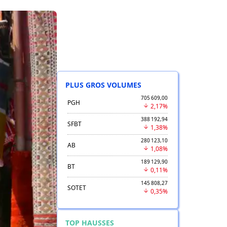
PLUS GROS VOLUMES
705 609,00
PGH
2,17%
388 192,94
SFBT
1,38%
280 123,10
AB
1,08%
189 129,90
BT
0,11%
145 808,27
SOTET
0,35%
TOP HAUSSES