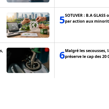
SOTUVER : B.A GLASS of
5
par action aux minorit
s,
Malgré les secousses, 
6
préserve le cap des 20 