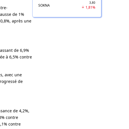
3,80
SOKNA
tre-
1,81%
 hausse de 1%
 0,8%, après une
passant de 6,9%
bée à 6,5% contre
cs, avec une
 progressé de
ssance de 4,2%,
,8% contre
3,1% contre