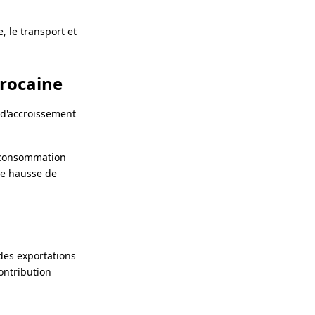
, le transport et
arocaine
 d'accroissement
a consommation
ne hausse de
des exportations
ontribution