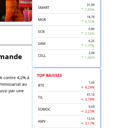
31,99
SMART
5,89%
18,78
MGR
4,33%
0,80
SCB
2,56%
6,25
SAM
1,79%
2,08
emande
CELL
1,46%
TOP BAISSES
% contre 4,2% à
7,00
ommissariat au
BTE
4,24%
aussi par une
47,10
TJL
3,78%
0,60
SOMOC
3,23%
12,54
AMV
3,17%