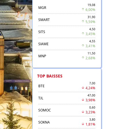
19,08
MGR
6,00%
31,90
SMART
5,59%
4,50
SITS
3,45%
4,55
SIAME
3,41%
11,50
MNP
2,68%
TOP BAISSES
7,00
BTE
4,24%
47,00
TJL
3,98%
0,60
SOMOC
3,23%
3,80
SOKNA
1,81%