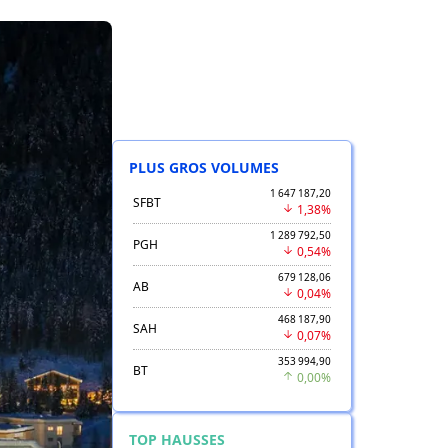
PLUS GROS VOLUMES
1 647 187,20
SFBT
1,38%
1 289 792,50
PGH
0,54%
679 128,06
AB
0,04%
468 187,90
SAH
0,07%
353 994,90
BT
0,00%
TOP HAUSSES