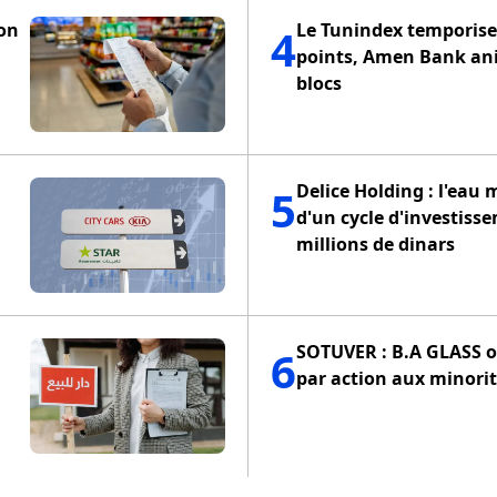
ion
Le Tunindex temporise 
4
points, Amen Bank an
blocs
Delice Holding : l'eau 
5
d'un cycle d'investiss
millions de dinars
SOTUVER : B.A GLASS of
6
par action aux minorit