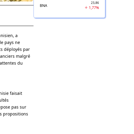
23,86
BNA
1,77%
nisien, a
le pays ne
ts déployés par
nanciers malgré
 attentes du
sie faisait
ultés
epose pas sur
s propositions