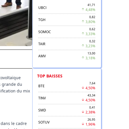
41,71
UBCI
4,48%
0,82
TGH
3,80%
0,62
SOMOC
3,33%
0,32
TAIR
3,23%
13,00
AMV
3,18%
TOP BAISSES
tovoltaïque
7,64
us grande du
BTE
4,50%
ification du mix
43,34
TINV
4,50%
0,41
SMD
2,38%
26,95
SOTUV
 dans le cadre
1,96%