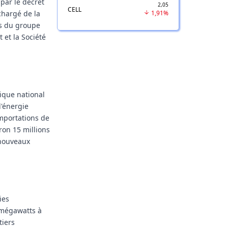
par le décret
2,05
CELL
chargé de la
1,91%
ts du groupe
et la Société
ique national
d'énergie
importations de
ron 15 millions
 nouveaux
ies
 mégawatts à
tiers