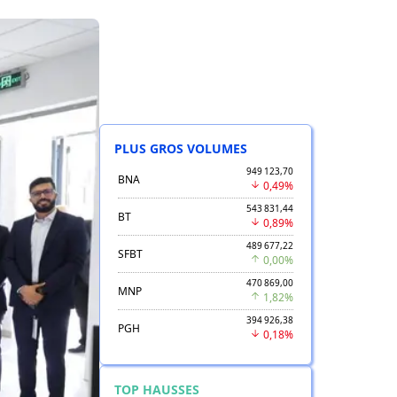
PLUS GROS VOLUMES
949 123,70
BNA
0,49%
543 831,44
BT
0,89%
489 677,22
SFBT
0,00%
470 869,00
MNP
1,82%
394 926,38
PGH
0,18%
TOP HAUSSES