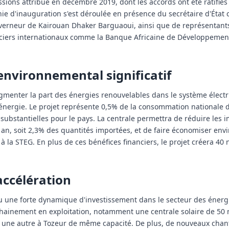
ions attribué en décembre 2019, dont les accords ont été ratifiés 
 d'inauguration s'est déroulée en présence du secrétaire d'État 
verneur de Kairouan Dhaker Barguaoui, ainsi que de représentan
nciers internationaux comme la Banque Africaine de Développement 
nvironnemental significatif
ugmenter la part des énergies renouvelables dans le système électr
énergie. Le projet représente 0,5% de la consommation nationale 
ubstantielles pour le pays. La centrale permettra de réduire les 
 an, soit 2,3% des quantités importées, et de faire économiser envi
 la STEG. En plus de ces bénéfices financiers, le projet créera 40
ccélération
u une forte dynamique d'investissement dans le secteur des énerg
ochainement en exploitation, notamment une centrale solaire de 50
 une autre à Tozeur de même capacité. De plus, de nouveaux chan