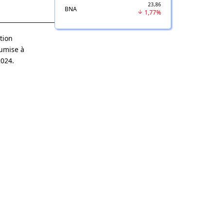
23,86
BNA
1,77%
tion
oumise à
2024.