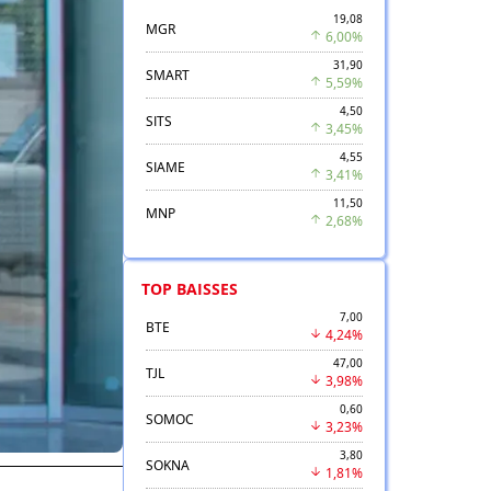
19,08
MGR
6,00%
31,90
SMART
5,59%
4,50
SITS
3,45%
4,55
SIAME
3,41%
11,50
MNP
2,68%
TOP BAISSES
7,00
BTE
4,24%
47,00
TJL
3,98%
0,60
SOMOC
3,23%
3,80
SOKNA
1,81%