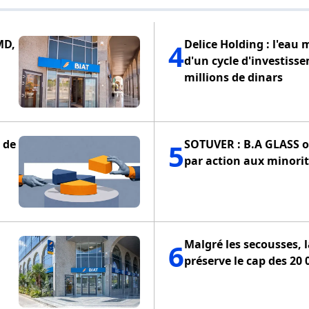
MD,
Delice Holding : l'eau 
4
d'un cycle d'investiss
millions de dinars
SOTUVER : B.A GLASS of
5
par action aux minorit
Malgré les secousses, 
6
préserve le cap des 20 