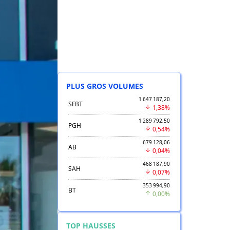
PLUS GROS VOLUMES
1 647 187,20
SFBT
1,38%
1 289 792,50
PGH
0,54%
679 128,06
AB
0,04%
468 187,90
SAH
0,07%
353 994,90
BT
0,00%
TOP HAUSSES