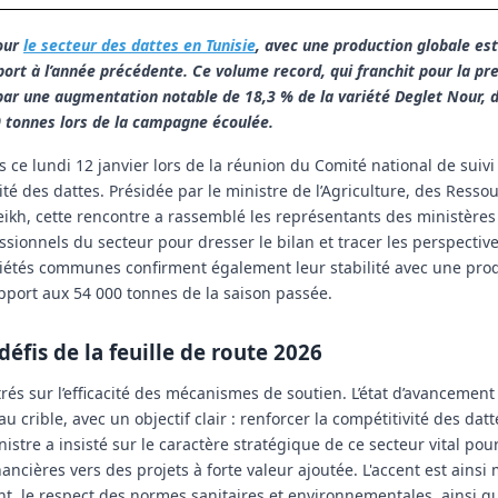
pour
le secteur des dattes en Tunisie
, avec une production globale es
rt à l’année précédente. Ce volume record, qui franchit pour la pre
par une augmentation notable de 18,3 % de la variété Deglet Nour, d
0 tonnes lors de la campagne écoulée.
 ce lundi 12 janvier lors de la réunion du Comité national de suivi
 des dattes. Présidée par le ministre de l’Agriculture, des Resso
ikh, cette rencontre a rassemblé les représentants des ministères 
sionnels du secteur pour dresser le bilan et tracer les perspectives 
ariétés communes confirment également leur stabilité avec une pro
pport aux 54 000 tonnes de la saison passée.
éfis de la feuille de route 2026
rés sur l’efficacité des mécanismes de soutien. L’état d’avancement
crible, avec un objectif clair : renforcer la compétitivité des dat
istre a insisté sur le caractère stratégique de ce secteur vital pou
ancières vers des projets à forte valeur ajoutée. L'accent est ainsi 
t, le respect des normes sanitaires et environnementales, ainsi qu