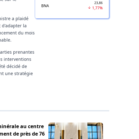
23,86
BNA
1,77%
istre a plaidé
t d'adapter la
vancement du mois
hable.
parties prenantes
s interventions
 été décidé de
ant une stratégie
minérale au centre
ement de près de 76