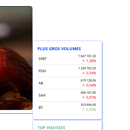
PLUS GROS VOLUMES
1 647 187,20
SFBT
1,38%
1 289 792,50
PGH
0,54%
679 128,06
AB
0,04%
468 187,90
SAH
0,07%
353 994,90
BT
0,00%
TOP HAUSSES