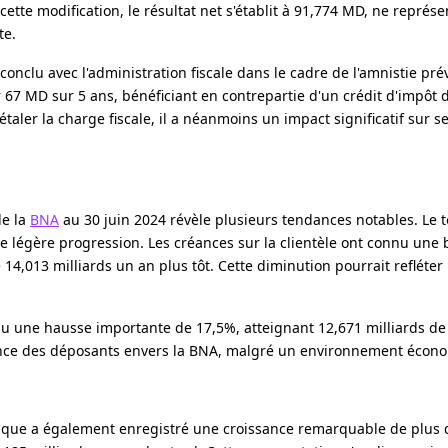
ette modification, le résultat net s'établit à 91,774 MD, ne représ
te.
onclu avec l'administration fiscale dans le cadre de l'amnistie prév
 67 MD sur 5 ans, bénéficiant en contrepartie d'un crédit d'impôt 
ler la charge fiscale, il a néanmoins un impact significatif sur se
de la
BNA
au 30 juin 2024 révèle plusieurs tendances notables. Le t
ne légère progression. Les créances sur la clientèle ont connu une
e 14,013 milliards un an plus tôt. Cette diminution pourrait reflét
nu une hausse importante de 17,5%, atteignant 12,671 milliards de 
iance des déposants envers la BNA, malgré un environnement écono
banque a également enregistré une croissance remarquable de plus