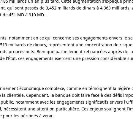
6,185 milliards un an plus tard. Cette augmentation s'explique pri
nt, qui sont passés de 3,452 milliards de dinars à 4,363 milliards,
t de 451 MD à 910 MD..
tants, notamment en ce qui concerne ses engagements envers le sec
5,519 milliards de dinars, représentent une concentration de risque 
onds propres nets. Bien que partiellement refinancées auprès de 
 de l'État, ces engagements exercent une pression considérable sur
ironnement économique complexe, comme en témoignent la légère 
la clientèle. Cependant, la banque doit faire face à des défis impo
 public, notamment avec les engagements significatifs envers l'Off
l, nécessitent une attention particulière. Ces enjeux soulignent l'
 pour les périodes à venir.