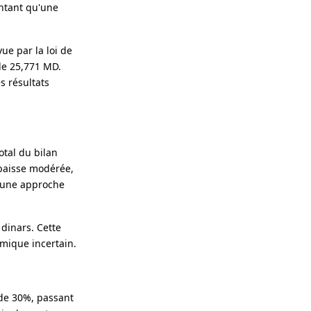
entant qu'une
ue par la loi de
de 25,771 MD.
s résultats
otal du bilan
 baisse modérée,
er une approche
dinars. Cette
mique incertain.
 de 30%, passant