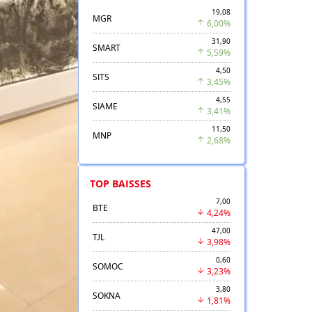
19,08
MGR
6,00%
31,90
SMART
5,59%
4,50
SITS
3,45%
4,55
SIAME
3,41%
11,50
MNP
2,68%
TOP BAISSES
7,00
BTE
4,24%
47,00
TJL
3,98%
0,60
SOMOC
3,23%
3,80
SOKNA
1,81%