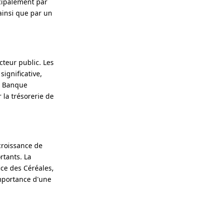
ncipalement par
 ainsi que par un
teur public. Les
significative,
la Banque
 la trésorerie de
croissance de
rtants. La
ice des Céréales,
importance d'une