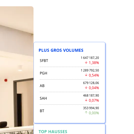
PLUS GROS VOLUMES
1 647 187,20
SFBT
1,38%
1 289 792,50
PGH
0,54%
679 128,06
AB
0,04%
468 187,90
SAH
0,07%
353 994,90
BT
0,00%
TOP HAUSSES