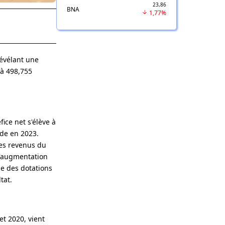
23,86
BNA
1,77%
révélant une
 à 498,755
ice net s'élève à
ode en 2023.
des revenus du
l'augmentation
le des dotations
tat.
et 2020, vient