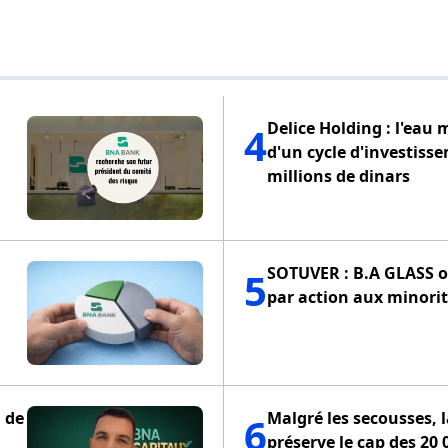
Delice Holding : l'eau 
4
d'un cycle d'investiss
millions de dinars
SOTUVER : B.A GLASS of
5
par action aux minorit
 de
Malgré les secousses, 
6
préserve le cap des 20 