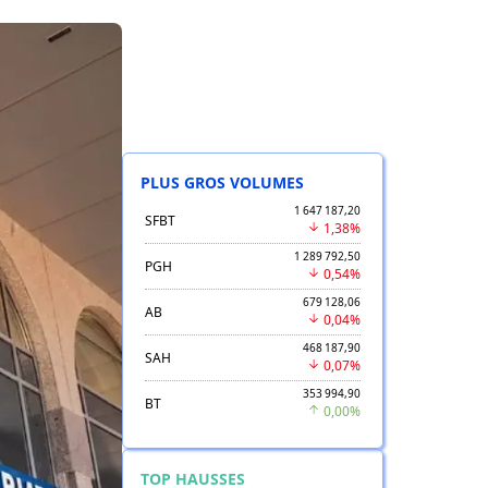
PLUS GROS VOLUMES
1 647 187,20
SFBT
1,38%
1 289 792,50
PGH
0,54%
679 128,06
AB
0,04%
468 187,90
SAH
0,07%
353 994,90
BT
0,00%
TOP HAUSSES