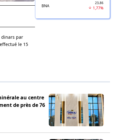
23,86
BNA
1,77%
 dinars par
effectué le 15
minérale au centre
ement de près de 76