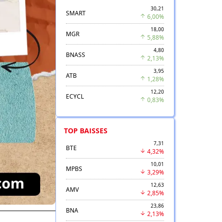
30,21
SMART
6,00%
18,00
MGR
5,88%
4,80
BNASS
2,13%
3,95
ATB
1,28%
12,20
ECYCL
0,83%
TOP BAISSES
7,31
BTE
4,32%
10,01
MPBS
3,29%
12,63
AMV
2,85%
23,86
BNA
2,13%