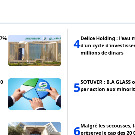
,7%
Delice Holding : l'eau 
4
d'un cycle d'investiss
millions de dinars
00
SOTUVER : B.A GLASS of
5
par action aux minorit
Malgré les secousses, 
6
préserve le cap des 20 