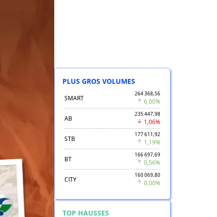
PLUS GROS VOLUMES
264 368,56
SMART
6,00%
235 447,98
AB
1,06%
177 611,92
STB
1,19%
166 697,69
BT
0,56%
160 069,80
CITY
0,00%
TOP HAUSSES