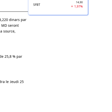
14,90
SFBT
1,97%
3,220 dinars par
26 MD seront
la source,
de 25,8 % par
dra le Jeudi 25