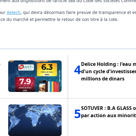
ément aux dispositions de l’article 388 du Code des Sociétés Comme
pour
Aetech
, qui devra désormais faire preuve de transparence et 
ce du marché et permettre le retour de son titre à la cote.
e
Delice Holding : l'eau 
4
d'un cycle d'investiss
millions de dinars
SOTUVER : B.A GLASS of
5
par action aux minorit