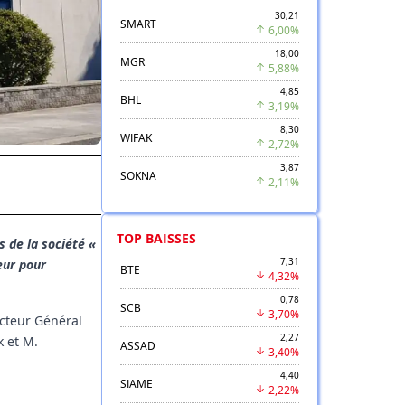
30,21
SMART
6,00%
18,00
MGR
5,88%
4,85
BHL
3,19%
8,30
WIFAK
2,72%
3,87
SOKNA
2,11%
TOP BAISSES
s de la société «
7,31
eur pour
BTE
4,32%
0,78
SCB
3,70%
ecteur Général
2,27
k et M.
ASSAD
3,40%
4,40
SIAME
2,22%