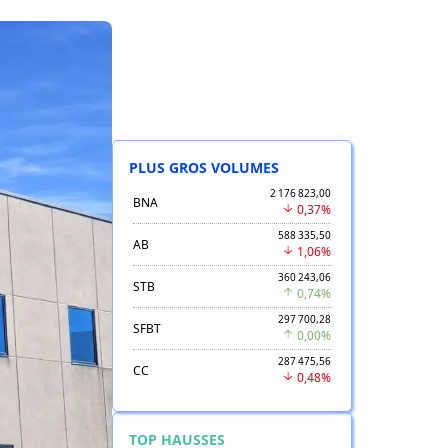
PLUS GROS VOLUMES
2 176 823,00
BNA
0,37%
588 335,50
AB
1,06%
360 243,06
STB
0,74%
297 700,28
SFBT
0,00%
287 475,56
CC
0,48%
TOP HAUSSES