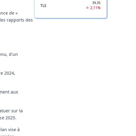
39,35
TLS
2,11%
ance de «
 les rapports des
enu, d'un
re 2024,
ément aux
atuer sur la
ce 2025.
lan vise à