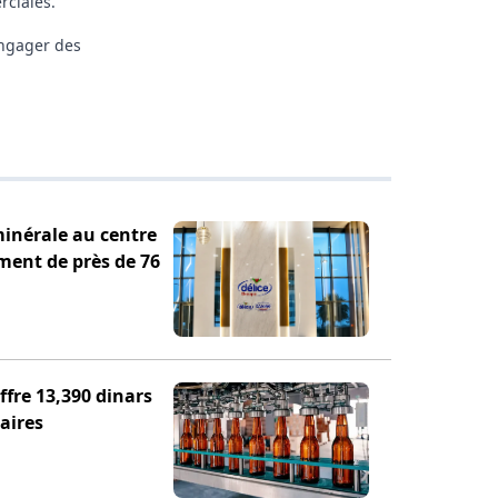
rciales.
engager des
minérale au centre
ement de près de 76
fre 13,390 dinars
aires