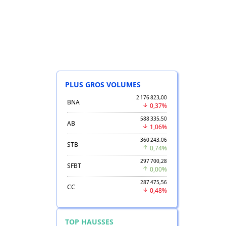
PLUS GROS VOLUMES
2 176 823,00
BNA
0,37%
588 335,50
AB
1,06%
360 243,06
STB
0,74%
297 700,28
SFBT
0,00%
287 475,56
CC
0,48%
TOP HAUSSES