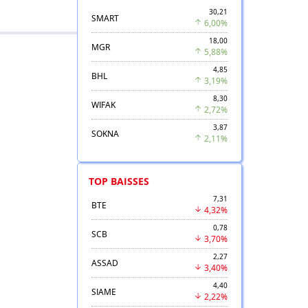
30,21
SMART
6,00%
18,00
MGR
5,88%
4,85
BHL
3,19%
8,30
WIFAK
2,72%
3,87
SOKNA
2,11%
TOP BAISSES
7,31
BTE
4,32%
0,78
SCB
3,70%
2,27
ASSAD
3,40%
4,40
SIAME
2,22%