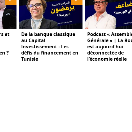
s et
De la banque classique
Podcast « Assembl
au Capital-
Générale » | La Bo
Investissement : Les
est aujourd'hui
en ?
défis du financement en
déconnectée de
Tunisie
l'économie réelle
ENTIALITÉ
POLITIQUE DE COOKIES
CONDITIONS D'UTILISA