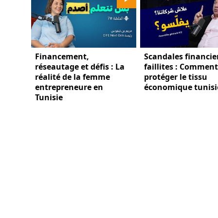
Financement,
Scandales financier
réseautage et défis : La
faillites : Comment
réalité de la femme
protéger le tissu
entrepreneure en
économique tunisi
Tunisie
PUBLICITÉ
QUI SOMMES NOUS?
POLITIQUE DE CONFID