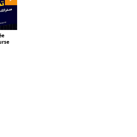
ée
urse
TION
POUR NOUS SUIVRE