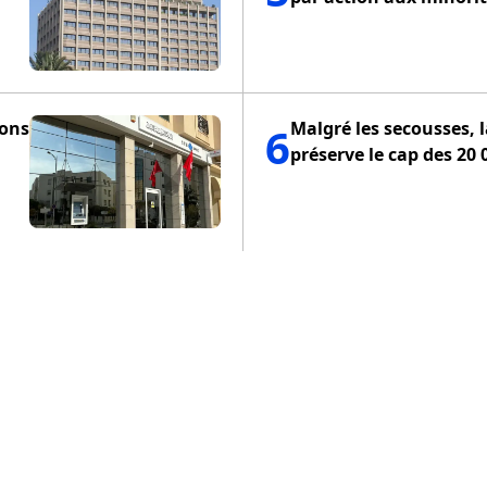
ions
Malgré les secousses, 
6
préserve le cap des 20 
ENTIALITÉ
POLITIQUE DE COOKIES
CONDITIONS D'UTILISA