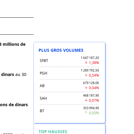
8 millions de
PLUS GROS VOLUMES
1 647 187,20
SFBT
1,38%
1 289 792,50
PGH
 dinars
au 30
0,54%
679 128,06
AB
0,04%
468 187,90
SAH
0,07%
ions de dinars
353 994,90
BT
0,00%
TOP HAUSSES