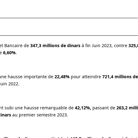
et Bancaire de
347,3 millions de dinars
à fin Juin 2023, contre
325,
de
6,60%
.
u une hausse importante de
22,48%
pour atteindre
721,4 millions de
uin 2022.
ont subi une hausse remarquable de
42,12%,
passant de
263,2 mill
dinars
au premier semestre 2023.