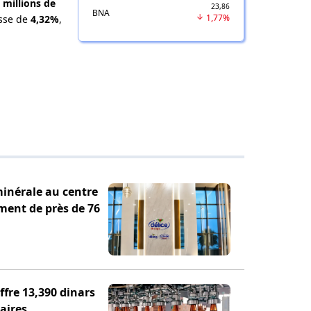
 millions de
23,86
BNA
1,77%
usse de
4,32%
,
minérale au centre
ement de près de 76
fre 13,390 dinars
aires