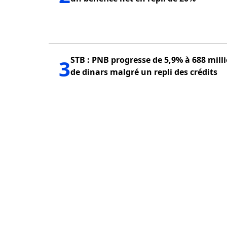
STB : PNB progresse de 5,9% à 688 mill
3
de dinars malgré un repli des crédits
PUBLICITÉ
QUI SOMMES NOUS?
POLITIQUE DE CONFID