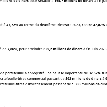
millions de dinars
pour s’établir à
165,7 millions de dinars
à fin ju
ué à
47,72%
au terme du deuxième trimestre 2023, contre
47,07%
u
ué de
7,86%
, pour atteindre
625,2 millions de dinars
à fin Juin 202
re de portefeuille a enregistré une hausse importante de
32,62%
sui
ortefeuille-titres commercial passant de
592 millions de dinars
à
9
rtefeuille-titres d'investissement passant de
1 303 millions de din