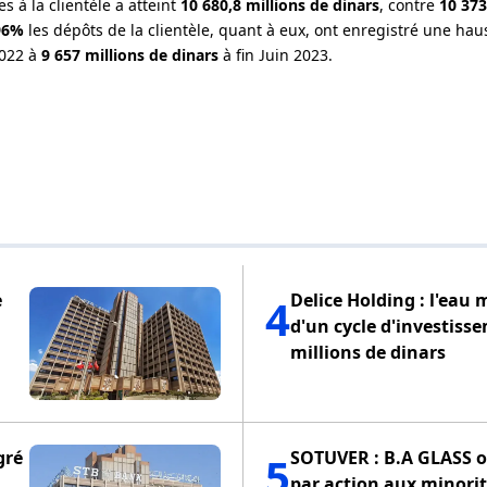
 à la clientèle a atteint
10 680,8 millions de dinars
, contre
10 373
96%
les dépôts de la clientèle, quant à eux, ont enregistré une ha
2022 à
9 657 millions de dinars
à fin Juin 2023.
e
Delice Holding : l'eau 
4
d'un cycle d'investiss
millions de dinars
gré
SOTUVER : B.A GLASS of
5
par action aux minorit