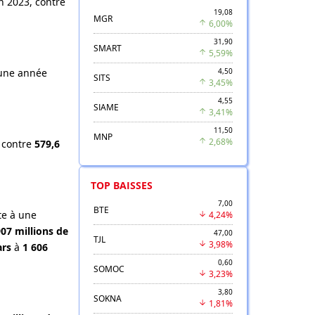
in 2023, contre
19,08
MGR
6,00%
31,90
SMART
5,59%
ne année
4,50
SITS
3,45%
4,55
SIAME
3,41%
11,50
MNP
2,68%
3 contre
579,6
TOP BAISSES
7,00
BTE
te à une
4,24%
07 millions de
47,00
TJL
3,98%
ars
à
1 606
0,60
SOMOC
3,23%
3,80
SOKNA
1,81%