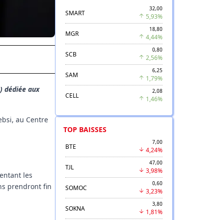
32,00
SMART
5,93%
18,80
MGR
4,44%
0,80
SCB
2,56%
6,25
SAM
1,79%
) dédiée aux
2,08
CELL
1,46%
ebsi, au Centre
TOP BAISSES
7,00
BTE
4,24%
47,00
TJL
3,98%
entant les
0,60
ns prendront fin
SOMOC
3,23%
3,80
SOKNA
1,81%