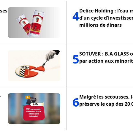
 ses
Delice Holding : l'eau 
4
d'un cycle d'investiss
millions de dinars
SOTUVER : B.A GLASS of
5
par action aux minorit
r
Malgré les secousses, 
6
préserve le cap des 20 