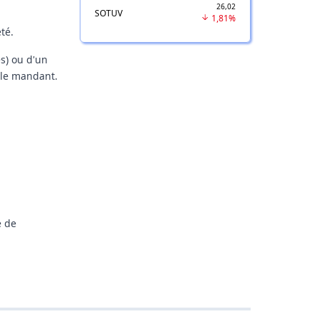
26,02
SOTUV
1,81%
té.
s) ou d'un
 le mandant.
e de