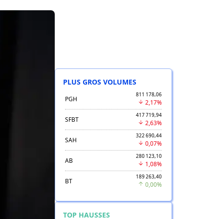
PLUS GROS VOLUMES
811 178,06
PGH
2,17%
417 719,94
SFBT
2,63%
322 690,44
SAH
0,07%
280 123,10
AB
1,08%
189 263,40
BT
0,00%
TOP HAUSSES