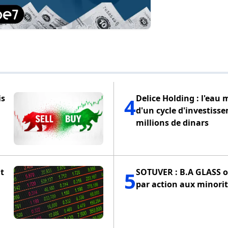
is
Delice Holding : l'eau 
4
d'un cycle d'investiss
millions de dinars
t
SOTUVER : B.A GLASS of
5
par action aux minorit