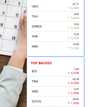
41,71
UBCI
4,48%
0,82
TGH
3,80%
0,62
SOMOC
3,33%
0,32
TAIR
3,23%
13,00
AMV
3,18%
TOP BAISSES
7,64
BTE
4,50%
43,34
TINV
4,50%
0,41
SMD
2,38%
26,95
SOTUV
1,96%