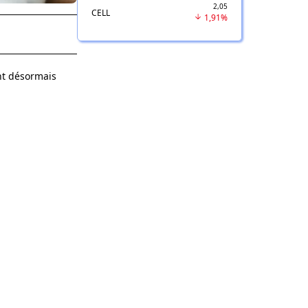
2,05
CELL
1,91%
nt désormais