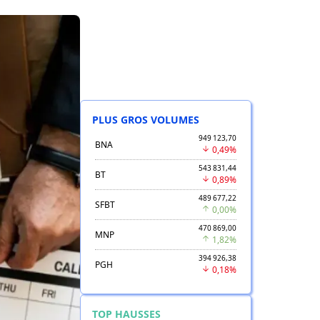
PLUS GROS VOLUMES
949 123,70
BNA
0,49%
543 831,44
BT
0,89%
489 677,22
SFBT
0,00%
470 869,00
MNP
1,82%
394 926,38
PGH
0,18%
TOP HAUSSES