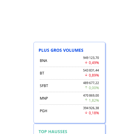
PLUS GROS VOLUMES
949 123,70
BNA
0,49%
543 831,44
BT
0,89%
489 677,22
SFBT
0,00%
470 869,00
MNP
1,82%
394 926,38
PGH
0,18%
TOP HAUSSES