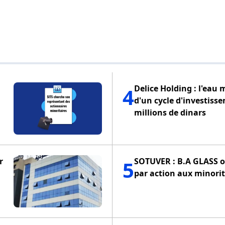
Delice Holding : l'eau 
4
d'un cycle d'investiss
millions de dinars
r
SOTUVER : B.A GLASS of
5
par action aux minorit