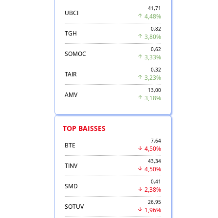
41,71
UBCI
4,48%
0,82
TGH
3,80%
0,62
SOMOC
3,33%
0,32
TAIR
3,23%
13,00
AMV
3,18%
TOP BAISSES
7,64
BTE
4,50%
43,34
TINV
4,50%
0,41
SMD
2,38%
26,95
SOTUV
1,96%