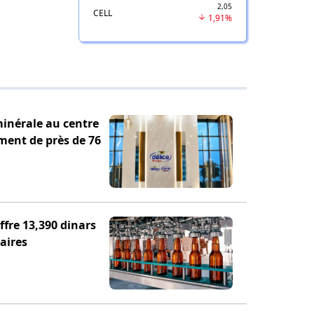
2,05
CELL
1,91%
minérale au centre
ement de près de 76
fre 13,390 dinars
aires