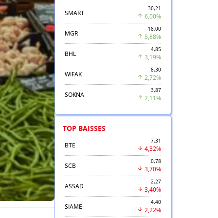
30,21
SMART
6,00%
18,00
MGR
5,88%
4,85
BHL
3,19%
8,30
WIFAK
2,72%
3,87
SOKNA
2,11%
TOP BAISSES
7,31
BTE
4,32%
0,78
SCB
3,70%
2,27
ASSAD
3,40%
4,40
SIAME
2,22%