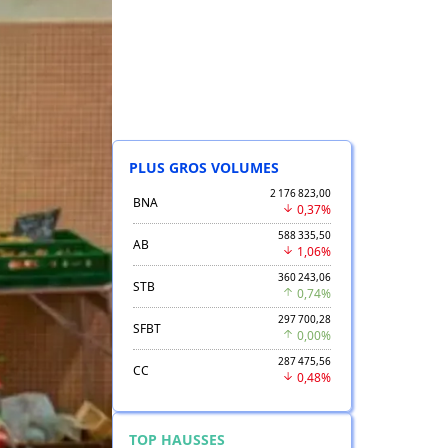
PLUS GROS VOLUMES
2 176 823,00
BNA
0,37%
588 335,50
AB
1,06%
360 243,06
STB
0,74%
297 700,28
SFBT
0,00%
287 475,56
CC
0,48%
TOP HAUSSES