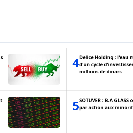
is
Delice Holding : l'eau 
4
d'un cycle d'investiss
millions de dinars
t
SOTUVER : B.A GLASS of
5
par action aux minorit