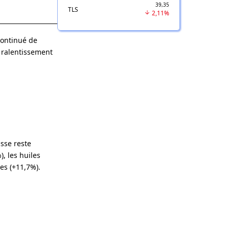
39,35
TLS
2,11%
 continué de
n ralentissement
usse reste
, les huiles
les (+11,7%).