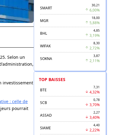
30,21
SMART
6,00%
18,00
MGR
5,88%
4,85
BHL
3,19%
8,30
WIFAK
2,72%
3,87
025. Selon un
SOKNA
2,11%
d'administration,
TOP BAISSES
 un investissement
7,31
BTE
4,32%
0,78
tive : celle de
SCB
3,70%
jeurs pourrait
2,27
ASSAD
3,40%
4,40
SIAME
2,22%