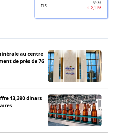
39,35
TLS
2,11%
minérale au centre
ement de près de 76
fre 13,390 dinars
aires