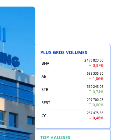
PLUS GROS VOLUMES
2 176 823,00
BNA
0,37%
588 335,50
AB
1,06%
360 243,06
STB
0,74%
297 700,28
SFBT
0,00%
287 475,56
CC
0,48%
TOP HAUSSES