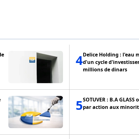
de
Delice Holding : l'eau 
4
d'un cycle d'investiss
millions de dinars
e
SOTUVER : B.A GLASS of
5
par action aux minorit