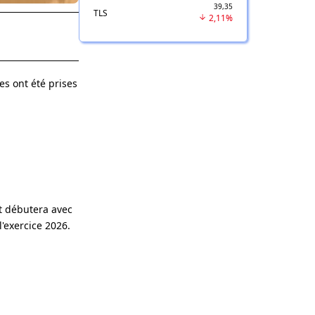
39,35
TLS
2,11%
es ont été prises
t débutera avec
l'exercice 2026.