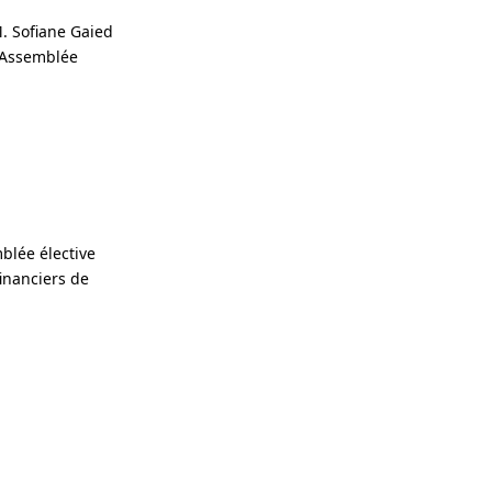
M. Sofiane Gaied
l'Assemblée
blée élective
financiers de