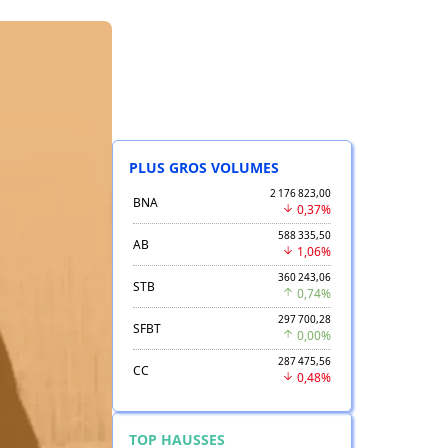
PLUS GROS VOLUMES
2 176 823,00
BNA
0,37%
588 335,50
AB
1,06%
360 243,06
STB
0,74%
297 700,28
SFBT
0,00%
287 475,56
CC
0,48%
TOP HAUSSES