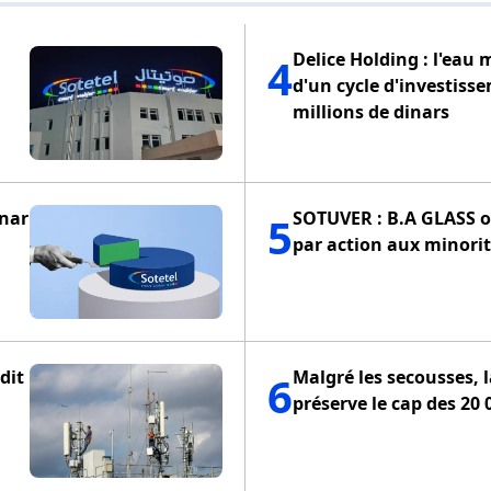
Delice Holding : l'eau 
4
d'un cycle d'investiss
millions de dinars
inar
SOTUVER : B.A GLASS of
5
par action aux minorit
dit
Malgré les secousses, 
6
préserve le cap des 20 