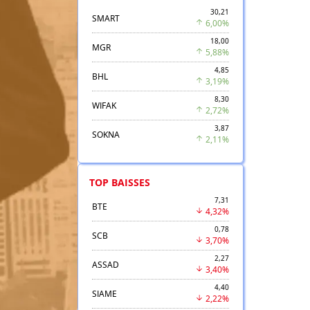
30,21
SMART
6,00%
18,00
MGR
5,88%
4,85
BHL
3,19%
8,30
WIFAK
2,72%
3,87
SOKNA
2,11%
TOP BAISSES
7,31
BTE
4,32%
0,78
SCB
3,70%
2,27
ASSAD
3,40%
4,40
SIAME
2,22%