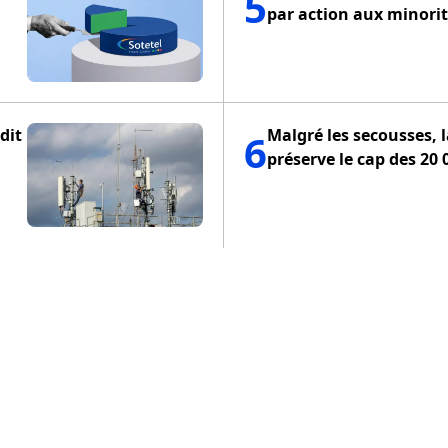
5
par action aux minorit
dit
Malgré les secousses, 
6
préserve le cap des 20 
ENTIALITÉ
POLITIQUE DE COOKIES
CONDITIONS D'UTILISA