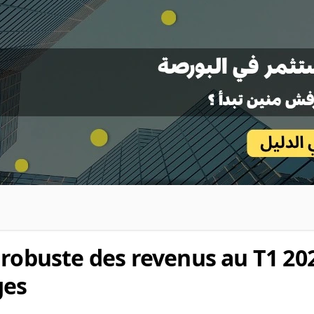
 robuste des revenus au T1 20
ges