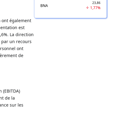
23,86
BNA
1,77%
s) ont également
entation est
,6%. La direction
t par un recours
ersonnel ont
égèrement de
n (EBITDA)
nt de la
ance sur les