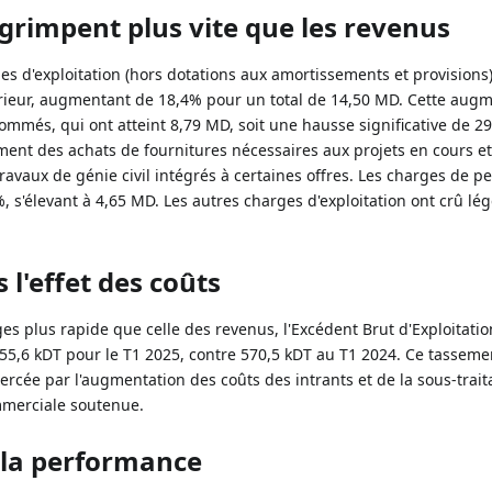
 grimpent plus vite que les revenus
es d'exploitation (hors dotations aux amortissements et provision
rieur, augmentant de 18,4% pour un total de 14,50 MD. Cette augm
mmés, qui ont atteint 8,79 MD, soit une hausse significative de 29
ement des achats de fournitures nécessaires aux projets en cours e
ravaux de génie civil intégrés à certaines offres. Les charges de p
s'élevant à 4,65 MD. Les autres charges d'exploitation ont crû l
 l'effet des coûts
s plus rapide que celle des revenus, l'Excédent Brut d'Exploitatio
à 555,6 kDT pour le T1 2025, contre 570,5 kDT au T1 2024. Ce tasseme
exercée par l'augmentation des coûts des intrants et de la sous-trait
mmerciale soutenue.
t la performance