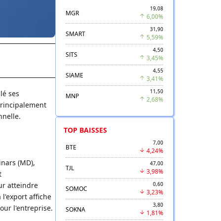
19,08
MGR
6,00%
31,90
SMART
5,59%
4,50
SITS
3,45%
4,55
SIAME
3,41%
11,50
lé ses
MNP
2,68%
principalement
nnelle.
TOP BAISSES
7,00
BTE
4,24%
inars (MD),
47,00
TJL
3,98%
t
ur atteindre
0,60
SOMOC
3,23%
 l'export affiche
3,80
our l'entreprise.
SOKNA
1,81%