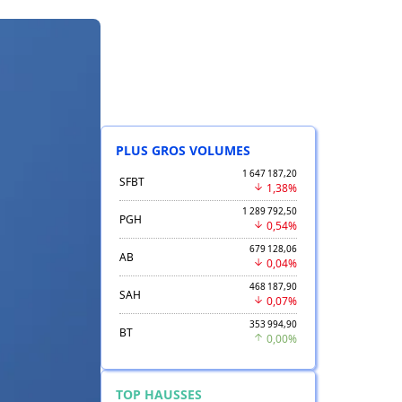
PLUS GROS VOLUMES
1 647 187,20
SFBT
1,38%
1 289 792,50
PGH
0,54%
679 128,06
AB
0,04%
468 187,90
SAH
0,07%
353 994,90
BT
0,00%
TOP HAUSSES