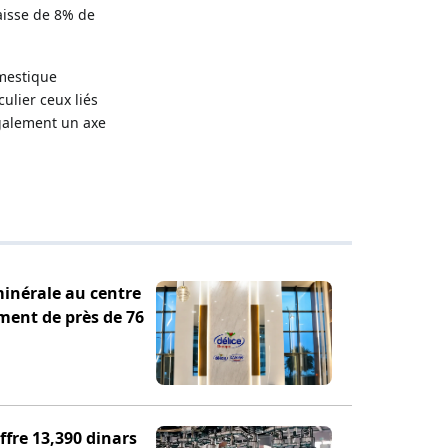
aisse de 8% de
omestique
ulier ceux liés
 également un axe
minérale au centre
ement de près de 76
fre 13,390 dinars