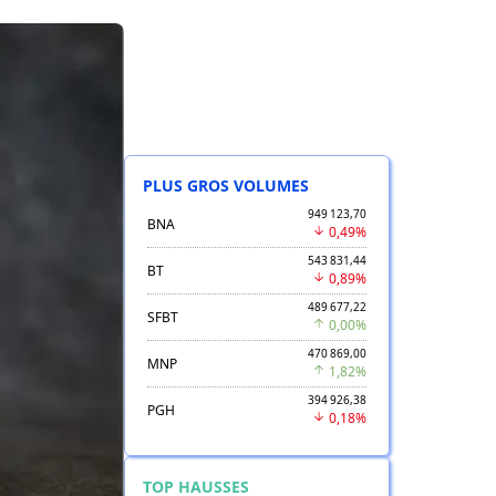
PLUS GROS VOLUMES
949 123,70
BNA
0,49%
543 831,44
BT
0,89%
489 677,22
SFBT
0,00%
470 869,00
MNP
1,82%
394 926,38
PGH
0,18%
TOP HAUSSES