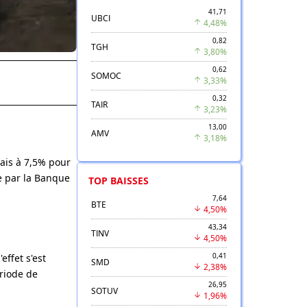
41,71
UBCI
4,48%
0,82
TGH
3,80%
0,62
SOMOC
3,33%
0,32
TAIR
3,23%
13,00
AMV
3,18%
ais à 7,5% pour
se par la Banque
TOP BAISSES
7,64
BTE
4,50%
43,34
TINV
4,50%
0,41
effet s'est
SMD
2,38%
ériode de
26,95
SOTUV
1,96%