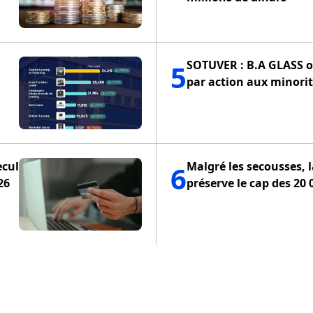
SOTUVER : B.A GLASS of
5
par action aux minorit
ecul
Malgré les secousses, 
6
26
préserve le cap des 20 