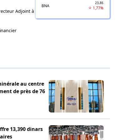
23,86
BNA
1,77%
ecteur Adjoint à
inancier
minérale au centre
ement de près de 76
fre 13,390 dinars
aires