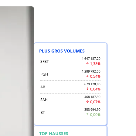
PLUS GROS VOLUMES
1 647 187,20
SFBT
1,38%
1 289 792,50
PGH
0,54%
679 128,06
AB
0,04%
468 187,90
SAH
0,07%
353 994,90
BT
0,00%
TOP HAUSSES