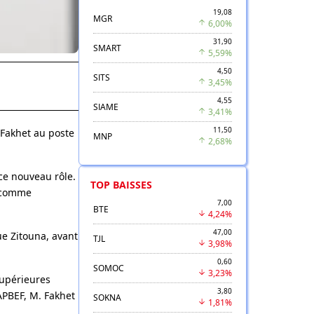
19,08
MGR
6,00%
31,90
SMART
5,59%
4,50
SITS
3,45%
4,55
SIAME
3,41%
11,50
 Fakhet au poste
MNP
2,68%
 ce nouveau rôle.
TOP BAISSES
t comme
7,00
BTE
4,24%
47,00
ue Zitouna, avant
TJL
3,98%
0,60
SOMOC
3,23%
Supérieures
3,80
APBEF, M. Fakhet
SOKNA
1,81%