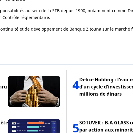
esponsabilités au sein de la STB depuis 1990, notamment comme Dir
ur Contrôle réglementaire.
e continuité et de développement de Banque Zitouna sur le marché f
Delice Holding : l'eau 
4
paru
d'un cycle d'investiss
millions de dinars
tête
SOTUVER : B.A GLASS of
5
par action aux minorit