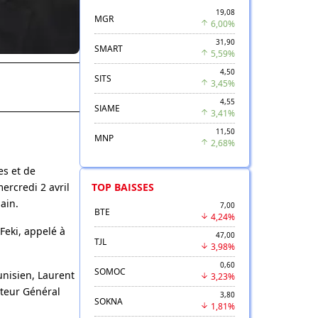
19,08
MGR
6,00%
31,90
SMART
5,59%
4,50
SITS
3,45%
4,55
SIAME
3,41%
11,50
MNP
2,68%
es et de
ercredi 2 avril
TOP BAISSES
ain.
7,00
BTE
4,24%
Feki, appelé à
47,00
TJL
3,98%
0,60
SOMOC
unisien, Laurent
3,23%
cteur Général
3,80
SOKNA
1,81%