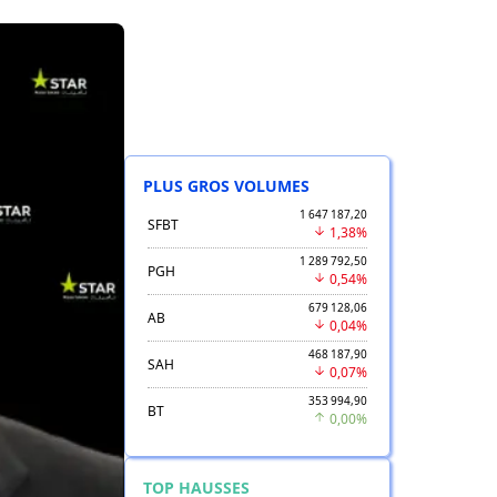
PLUS GROS VOLUMES
1 647 187,20
SFBT
1,38%
1 289 792,50
PGH
0,54%
679 128,06
AB
0,04%
468 187,90
SAH
0,07%
353 994,90
BT
0,00%
TOP HAUSSES