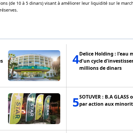
ons (de 10 à 5 dinars) visant à améliorer leur liquidité sur le marc
réserves.
Delice Holding : l'eau 
4
es
d'un cycle d'investiss
millions de dinars
SOTUVER : B.A GLASS of
5
par action aux minorit