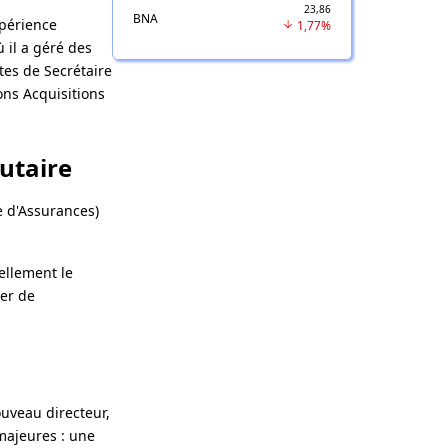
23,86
BNA
xpérience
1,77%
 il a géré des
tes de Secrétaire
ons Acquisitions
utaire
 d'Assurances)
ellement le
er de
nouveau directeur,
majeures : une