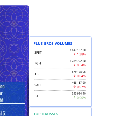
PLUS GROS VOLUMES
1 647 187,20
SFBT
1,38%
1 289 792,50
PGH
0,54%
679 128,06
AB
0,04%
468 187,90
SAH
0,07%
353 994,90
BT
0,00%
TOP HAUSSES