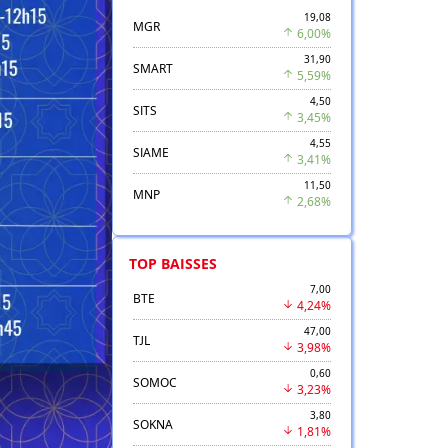
19,08
MGR
6,00%
31,90
SMART
5,59%
4,50
SITS
3,45%
4,55
SIAME
3,41%
11,50
MNP
2,68%
TOP BAISSES
7,00
BTE
4,24%
47,00
TJL
3,98%
0,60
SOMOC
3,23%
3,80
SOKNA
1,81%