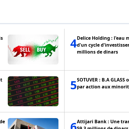
is
Delice Holding : l'eau 
4
d'un cycle d'investiss
millions de dinars
t
SOTUVER : B.A GLASS of
5
par action aux minorit
 de
Attijari Bank : Une tra
6
59,3 millions de dinars