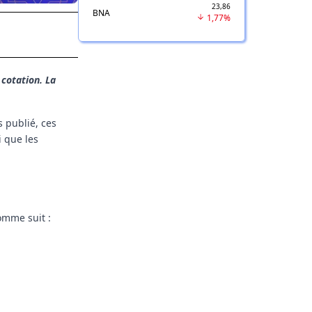
23,86
BNA
1,77%
cotation. La
 publié, ces
i que les
omme suit :