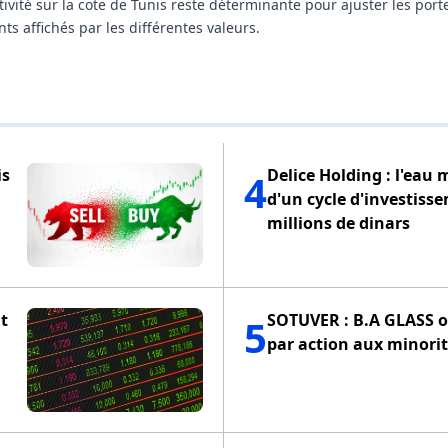
tivité sur la cote de Tunis reste déterminante pour ajuster les porte
 affichés par les différentes valeurs.
is
Delice Holding : l'eau 
4
d'un cycle d'investiss
millions de dinars
t
SOTUVER : B.A GLASS of
5
par action aux minorit