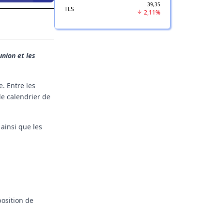
39,35
TLS
2,11%
union et les
. Entre les
 le calendrier de
ainsi que les
position de