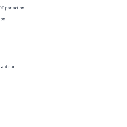
DT
par action.
ion.
rant sur