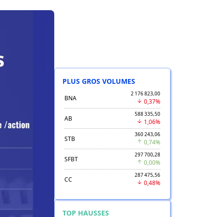
PLUS GROS VOLUMES
2 176 823,00
BNA
0,37%
588 335,50
AB
1,06%
360 243,06
STB
0,74%
297 700,28
SFBT
0,00%
287 475,56
CC
0,48%
TOP HAUSSES