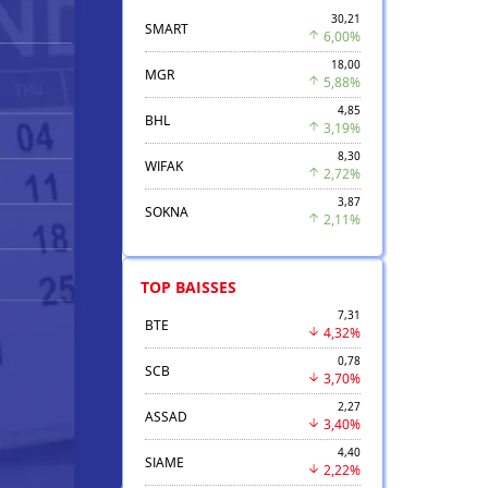
30,21
SMART
6,00%
18,00
MGR
5,88%
4,85
BHL
3,19%
8,30
WIFAK
2,72%
3,87
SOKNA
2,11%
TOP BAISSES
7,31
BTE
4,32%
0,78
SCB
3,70%
2,27
ASSAD
3,40%
4,40
SIAME
2,22%